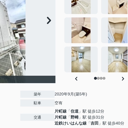
2020年9月(築5年)
築年
空有
駐車
片町線
「
住道
」駅 徒歩12分
片町線
「
野崎
」駅 徒歩31分
交通
近鉄けいはんな線
「
吉田
」駅 徒歩40分