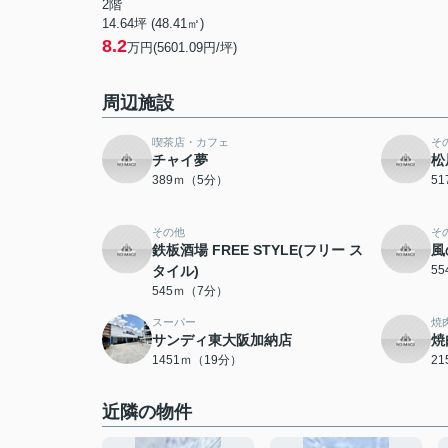
2階
14.64坪 (48.41㎡)
8.2
万円(5601.09円/坪)
周辺施設
喫茶店・カフェ
そ
チャイ夢
松
389ｍ（5分）
5
その他
そ
鉄板酒場 FREE STYLE(フリー ス
風
タイル)
5
545ｍ（7分）
スーパー
焼
サンディ東大阪加納店
焼
1451ｍ（19分）
2
近隣の物件