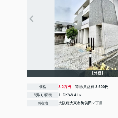
【外観】
8.2万円
管理/共益費
3,500円
価格
1LDK/48.41㎡
間取り/面積
大阪府
大東市
御供田
２丁目
所在地