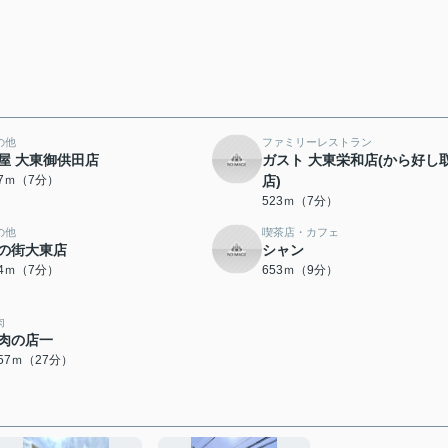
の他
ファミリーレストラン
屋 大東御供田店
ガスト 大東栄和店(から好し
17ｍ（7分）
店)
523ｍ（7分）
の他
喫茶店・カフェ
の街大東店
シャン
54ｍ（7分）
653ｍ（9分）
肉
肉の店一
157ｍ（27分）