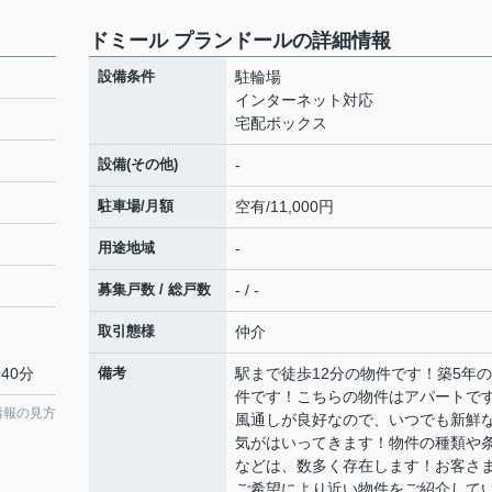
ドミール プランドールの詳細情報
設備条件
駐輪場
インターネット対応
宅配ボックス
設備(その他)
-
駐車場/月額
空有/11,000円
用途地域
-
募集戸数 / 総戸数
- / -
取引態様
仲介
40分
備考
駅まで徒歩12分の物件です！築5年
件です！こちらの物件はアパートで
情報の見方
風通しが良好なので、いつでも新鮮
気がはいってきます！物件の種類や
などは、数多く存在します！お客さ
ご希望により近い物件をご紹介して