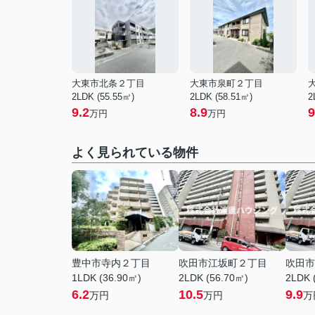
大東市北条２丁目
大東市泉町２丁目
2LDK (55.55㎡)
2LDK (58.51㎡)
2
9.2
8.9
9
万円
万円
よく見られている物件
豊中市寺内２丁目
吹田市江坂町２丁目
吹田市
1LDK (36.90㎡)
2LDK (56.70㎡)
2LDK 
6.2
10.5
9.9
万円
万円
万