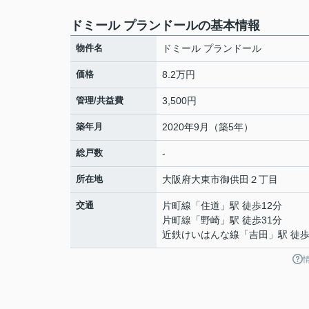
ドミール プランドールの基本情報
物件名
ドミール プランドール
価格
8.2万円
管理/共益費
3,500円
築年月
2020年9月（築5年）
総戸数
-
所在地
大阪府
大東市
御供田
２丁目
交通
片町線
「
住道
」駅 徒歩12分
片町線
「
野崎
」駅 徒歩31分
近鉄けいはんな線
「
吉田
」駅 徒歩