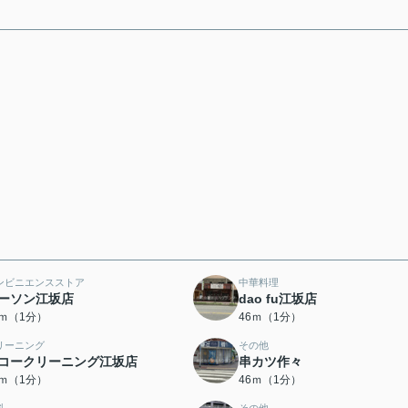
ンビニエンスストア
中華料理
ーソン江坂店
dao fu江坂店
3ｍ（1分）
46ｍ（1分）
リーニング
その他
コークリーニング江坂店
串カツ作々
6ｍ（1分）
46ｍ（1分）