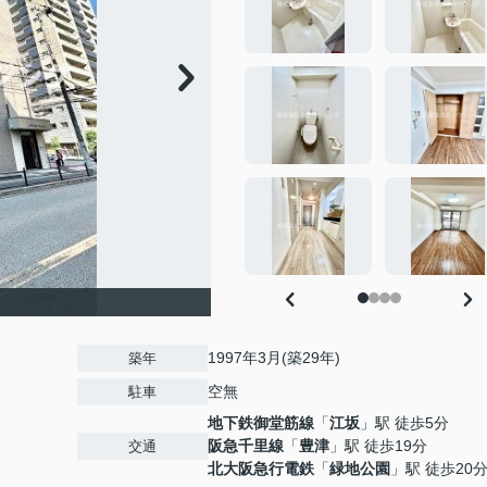
1997年3月(築29年)
築年
空無
駐車
地下鉄御堂筋線
「
江坂
」駅 徒歩5分
阪急千里線
「
豊津
」駅 徒歩19分
交通
北大阪急行電鉄
「
緑地公園
」駅 徒歩20