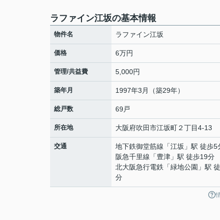
ラファイン江坂の基本情報
物件名
ラファイン江坂
価格
6万円
管理/共益費
5,000円
築年月
1997年3月（築29年）
総戸数
69戸
所在地
大阪府
吹田市
江坂町
２丁目4-13
交通
地下鉄御堂筋線
「
江坂
」駅 徒歩5
阪急千里線
「
豊津
」駅 徒歩19分
北大阪急行電鉄
「
緑地公園
」駅 徒
分