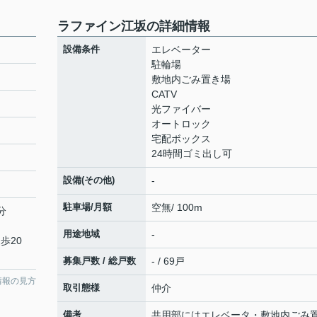
ラファイン江坂の詳細情報
設備条件
エレベーター
駐輪場
敷地内ごみ置き場
CATV
光ファイバー
オートロック
宅配ボックス
24時間ゴミ出し可
設備(その他)
-
駐車場/月額
空無/ 100m
分
用途地域
-
歩20
募集戸数 / 総戸数
- / 69戸
情報の見方
取引態様
仲介
備考
共用部にはエレベータ・敷地内ごみ