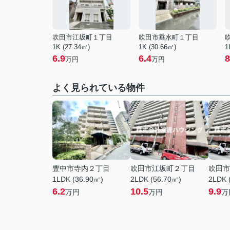
吹田市江坂町１丁目
吹田市垂水町１丁目
1K (27.34㎡)
1K (30.66㎡)
1
6.9
6.4
8
万円
万円
よく見られている物件
豊中市寺内２丁目
吹田市江坂町２丁目
吹田市
1LDK (36.90㎡)
2LDK (56.70㎡)
2LDK 
6.2
10.5
9.9
万円
万円
万