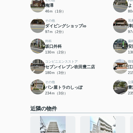
その他
内
梅澤
よ
46ｍ（1分）
8
その他
耳
ダイビングショップio
津
97ｍ（2分）
9
外科
歯
坂口外科
安
130ｍ（2分）
1
コンビニエンスストア
喫
セブンイレブン吹田豊二店
江
180ｍ（3分）
2
その他
公
パン屋トラのしっぽ
豊
234ｍ（3分）
2
近隣の物件