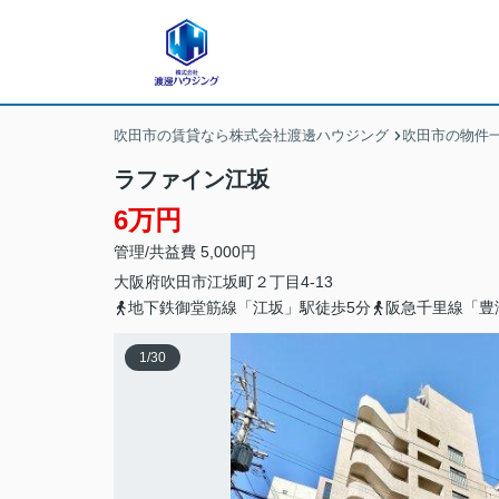
吹田市の賃貸なら株式会社渡邊ハウジング
吹田市の物件
ラファイン江坂
6万円
管理/共益費 5,000円
大阪府
吹田市
江坂町
２丁目4-13
地下鉄御堂筋線「江坂」駅徒歩5分
阪急千里線「豊
1
/
30