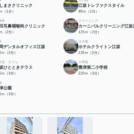
科
その他
しまさクリニック
江坂トレファクスタイル
0ｍ（1分）
80ｍ（1分）
鼻科
クリーニング
田耳鼻咽喉科クリニック
カーニバルクリーニング江坂
7ｍ（2分）
125ｍ（2分）
科
その他
岡デンタルオフィス江坂
ホテルクライトン江坂
30ｍ（2分）
135ｍ（2分）
茶店・カフェ
小学校
坂ひとときテラス
豊津第二小学校
15ｍ（3分）
220ｍ（3分）
園
津公園
35ｍ（3分）