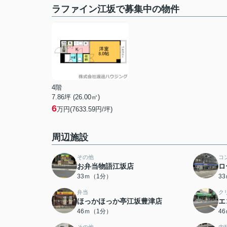
ラファイン江坂で募集中の物件
4階
7.86坪 (26.00㎡)
6
万円(7633.59円/坪)
周辺施設
その他
コ
お弁当物語江坂店
ロ
33ｍ（1分）
3
弁当
ク
ほっかほっか亭江坂豊津店
エ
46ｍ（1分）
4