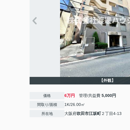
【外観】
6万円
管理/共益費
5,000円
価格
1K/26.00㎡
間取り/面積
大阪府
吹田市
江坂町
２丁目4-13
所在地