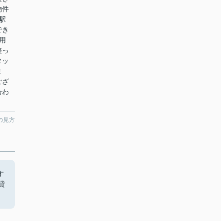
物件
駅
でき
用
整っ
タッ
ま
ござ
合わ
の見方
す
貸