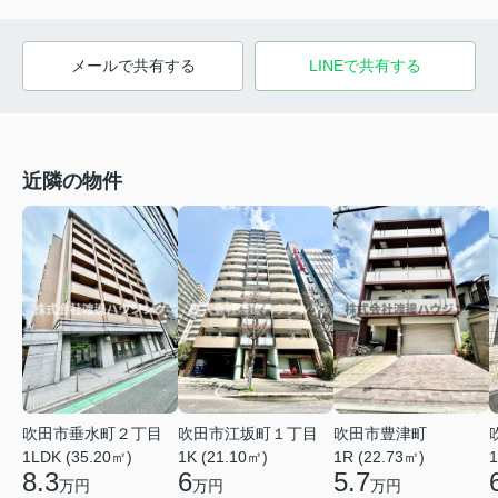
メールで共有する
LINEで共有する
近隣の物件
吹田市垂水町２丁目
吹田市江坂町１丁目
吹田市豊津町
1LDK (35.20㎡)
1K (21.10㎡)
1R (22.73㎡)
1
8.3
6
5.7
万円
万円
万円