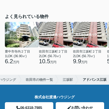
よく見られている物件
豊中市寺内２丁目
吹田市江坂町２丁目
吹田市江坂町２丁目
1LDK (36.90㎡)
2LDK (56.70㎡)
2LDK (56.70㎡)
1
6.2
10.5
9.9
万円
万円
万円
ハウジング
吹田市の物件一覧
江坂駅
アドバンス江坂
株式会社渡邊ハウジング
06-6318-7985
お問い合わせ