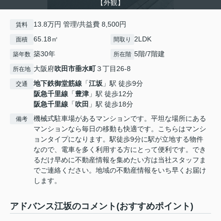
【外観】
13.8万円 管理/共益費 8,500円
賃料
65.18㎡
2LDK
面積
間取り
築30年
5階/7階建
築年数
所在階
大阪府
吹田市
垂水町
３丁目26-8
所在地
地下鉄御堂筋線
「
江坂
」駅 徒歩9分
交通
阪急千里線
「
豊津
」駅 徒歩12分
阪急千里線
「
吹田
」駅 徒歩18分
機械式駐車場があるマンションです。平坦な場所にある
備考
マンションなら毎日の移動も快適です。こちらはマンシ
ョンタイプになります。駅徒歩9分に駅が立地する物件
なので、電車を多く利用する方にとって便利です。でき
るだけ早めに不動産情報を集めたい方は当社スタッフま
でご連絡ください。地域の不動産情報をいち早くお届け
します。
アドバンス江坂のコメント(おすすめポイント)