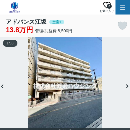
0
お気に入り
アドバンス江坂
空室1
13.8万円
管理/共益費 8,500円
1
/
30