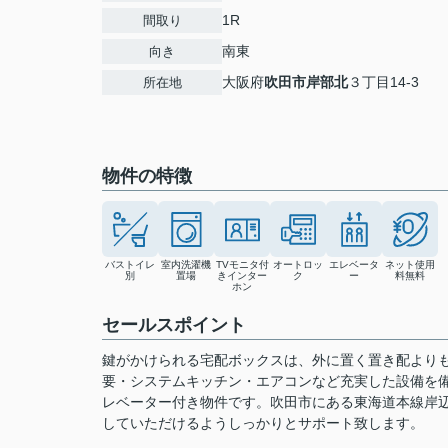
1R
間取り
南東
向き
大阪府
吹田市
岸部北
３丁目14-3
所在地
物件の特徴
バストイレ
室内洗濯機
TVモニタ付
オートロッ
エレベータ
ネット使用
別
置場
きインター
ク
ー
料無料
ホン
セールスポイント
鍵がかけられる宅配ボックスは、外に置く置き配より
要・システムキッチン・エアコンなど充実した設備を
レベーター付き物件です。吹田市にある東海道本線岸
していただけるようしっかりとサポート致します。