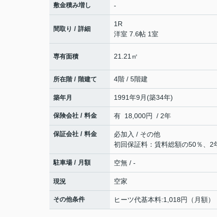
敷金積み増し
-
1R
間取り / 詳細
洋室 7.6帖 1室
21.21㎡
専有面積
4階 / 5階建
所在階 / 階建て
1991年9月(築34年)
築年月
保険会社 / 料金
有 18,000円 / 2年
保証会社 / 料金
必加入 / その他
初回保証料：賃料総額の50％、2
駐車場 / 月額
空無 / -
空家
現況
その他条件
ヒーツ代基本料:1,018円（月額） 