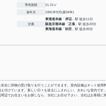
21.21㎡
専有面積
1991年9月(築34年)
築年月
東海道本線
「
岸辺
」駅 徒歩11分
阪急京都本線
「
正雀
」駅 徒歩20分
交通
東海道本線
「
吹田
」駅 徒歩30分
も安全に荷物の受け取りを行うことができます。室内設備はネット使用
備え付けています。新しい日々を送るにふさわしい、きれいな室内です
辺周辺でお住まいをお探しなら、当社にお任せ下さい。当社はお客様に