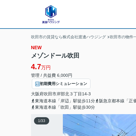
吹田市の賃貸なら株式会社渡邊ハウジング
吹田市の物件
NEW
メゾンドール吹田
4.7
万円
管理 / 共益費 6,000円
初期費用シミュレーション
大阪府
吹田市
岸部北
３丁目14-3
東海道本線「岸辺」駅徒歩11分
阪急京都本線「正雀
東海道本線「吹田」駅徒歩30分
1
/
33