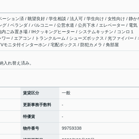
ーション済 / 眺望良好 / 学生相談 / 法人可 / 学生向け / 女性向け / 静か
グ / ベランダ / バルコニー / 公営水道 / 公共下水 / エレベーター / 電気
 敷地内ごみ置き場 / IHクッキングヒーター / システムキッチン / コンロ１
シャワー / エアコン / トランクルーム / シューズボックス / 光ファイバー / 
TVモニタ付インターホン / 宅配ボックス / 防犯カメラ / 角部屋
納入れ替え済み。
一般
賃貸区分
-
更新事務手数料
-
特優賃
99759338
物件番号