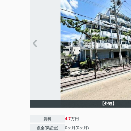
【外観】
4.7
万円
賃料
0ヶ月(0ヶ月)
敷金(保証金)