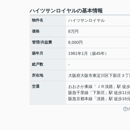
ハイツサンロイヤルの基本情報
物件名
ハイツサンロイヤル
価格
8万円
管理/共益費
8,000円
築年月
1981年1月（築45年）
総戸数
-
所在地
大阪府
大阪市東淀川区
下新庄
３丁目
交通
おおさか東線
「
ＪＲ淡路
」駅 徒歩
阪急千里線
「
下新庄
」駅 徒歩11
阪急京都本線
「
淡路
」駅 徒歩16