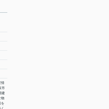
室情
阪市
階建
な物
報を
絡く