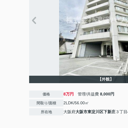
【外観】
8万円
管理/共益費
8,000円
価格
2LDK/56.00㎡
間取り/面積
大阪府
大阪市東淀川区
下新庄
３丁目4
所在地