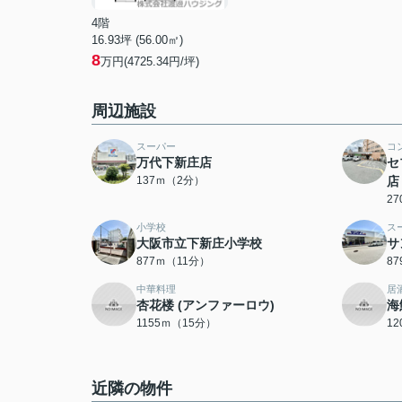
4階
16.93坪 (56.00㎡)
8
万円(4725.34円/坪)
周辺施設
スーパー
コ
万代下新庄店
セ
137ｍ（2分）
店
2
小学校
ス
大阪市立下新庄小学校
サ
877ｍ（11分）
8
中華料理
居
杏花楼 (アンファーロウ)
海
1155ｍ（15分）
1
近隣の物件