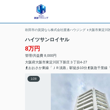
吹田市の賃貸なら株式会社渡邊ハウジング
大阪市東淀川
ハイツサンロイヤル
8万円
管理/共益費 8,000円
大阪府
大阪市東淀川区
下新庄
３丁目4-27
おおさか東線「ＪＲ淡路」駅徒歩10分
阪急千里線「
1
/
28