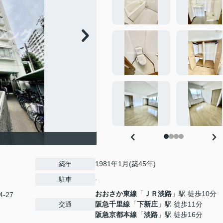
1981年1月(築45年)
築年
-
駐車
おおさか東線
「
ＪＲ淡路
」駅 徒歩10分
-27
阪急千里線
「
下新庄
」駅 徒歩11分
交通
阪急京都本線
「
淡路
」駅 徒歩16分