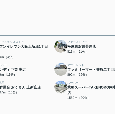
ンビニエンスストア
ファーストフード
ブンイレブン大阪上新庄1丁目
松屋東淀川菅原店
813ｍ（11分）
70ｍ（4分）
ーパー
アウトレット
ンディ-下新庄店
ファミリーマート菅原二丁目
79ｍ（11分）
892ｍ（12分）
酒屋
スーパー
鮮屋台 おくまん 上新庄店
業務スーパーTAKENOKO内
207ｍ（16分）
店
1582ｍ（20分）