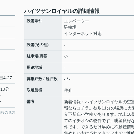
ハイツサンロイヤルの詳細情報
設備条件
エレベーター
駐輪場
インターネット対応
設備(その他)
-
駐車場/月額
-/-
用途地域
-
4-27
募集戸数 / 総戸数
- / -
10分
取引態様
仲介
分
分
備考
新着情報：ハイツサンロイヤルの空
報ならコチラ。徒歩11分の場所に大
情報の見方
立下新庄小学校があります。地上10
てのイチオシの物件です。眺望良好
件です。できるだけ早めに不動産情
集めたい方は当社スタッフまでご連