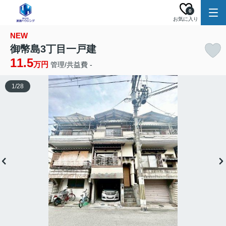
0
お気に入り
NEW
御幣島3丁目一戸建
11.5
万円
管理/共益費 -
1
/
28