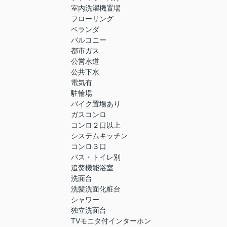
室内洗濯機置場
フローリング
ベランダ
バルコニー
都市ガス
公営水道
公共下水
電気有
駐輪場
バイク置場あり
ガスコンロ
コンロ２口以上
システムキッチン
コンロ３口
バス・トイレ別
追焚機能浴室
洗面台
洗髪洗面化粧台
シャワー
独立洗面台
TVモニタ付インターホン