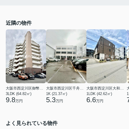
近隣の物件
大阪市西淀川区御幣島６丁目
大阪市西淀川区千舟２丁目
大阪市西淀川区大和田４丁目
3LDK (64.82㎡)
1K (21.37㎡)
1LDK (42.62㎡)
1
9.8
5.3
6.6
万円
万円
万円
よく見られている物件