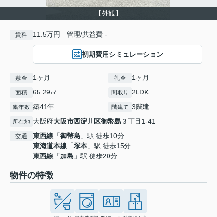
【外観】
11.5万円 管理/共益費 -
賃料
初期費用シミュレーション
1ヶ月
1ヶ月
敷金
礼金
65.29㎡
2LDK
面積
間取り
築41年
3階建
築年数
階建て
大阪府
大阪市西淀川区
御幣島
３丁目1-41
所在地
東西線
「
御幣島
」駅 徒歩10分
交通
東海道本線
「
塚本
」駅 徒歩15分
東西線
「
加島
」駅 徒歩20分
物件の特徴