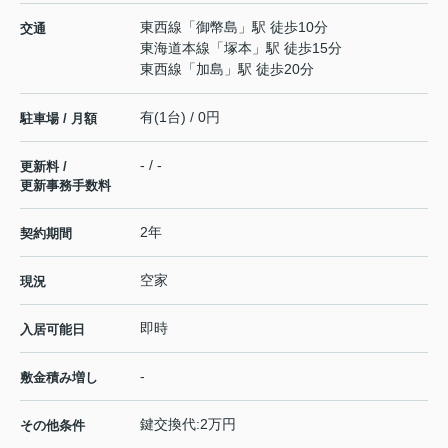
東西線
「
御幣島
」駅 徒歩10分
交通
東海道本線
「
塚本
」駅 徒歩15分
東西線
「
加島
」駅 徒歩20分
有(1台) / 0円
駐車場 / 月額
- / -
更新料 /
更新事務手数料
2年
契約期間
空家
現況
即時
入居可能日
-
敷金積み増し
鍵交換代:2万円
その他条件