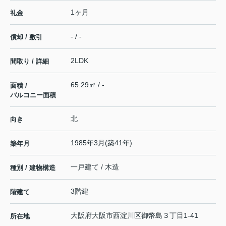
1ヶ月
礼金
- / -
償却 / 敷引
2LDK
間取り / 詳細
65.29㎡ / -
面積 /
バルコニー面積
北
向き
1985年3月(築41年)
築年月
一戸建て / 木造
種別 / 建物構造
3階建
階建て
大阪府
大阪市西淀川区
御幣島
３丁目1-41
所在地