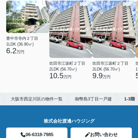
豊中市寺内２丁目
1LDK (36.90㎡)
6.2
万円
吹田市江坂町２丁目
吹田市江坂町２丁目
2LDK (56.70㎡)
2LDK (56.70㎡)
1
10.5
9.9
万円
万円
大阪市西淀川区の物件一覧
御幣島3丁目一戸建
1-3階
株式会社渡邊ハウジング
06-6318-7985
お問い合わせ