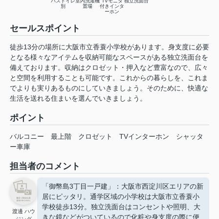
バストイレ
室内洗濯機
TVモニタ
独立洗面台
別
置場
付きインタ
ーホン
セールスポイント
徒歩13分の場所に大阪市立香蓑小学校があります。身支度に必要
となる様々なアイテムを収納可能なスペースがある独立洗面台を
備えております。収納はクロゼット・押入など豊富なので、広々
と空間を利用することも可能です。これからの暮らしを、これま
でよりも実りあるものにしていきましょう。そのために、快適な
生活を送れる住まいを選んでいきましょう。
ポイント
バルコニー
最上階
クロゼット
TVインターホン
シャッタ
ー車庫
担当者のコメント
「御幣島3丁目一戸建」：大阪市西淀川区エリアの新
居にピッタリ。通学区域の小学校は大阪市立香蓑小
学校徒歩13分。独立洗面台はコンセントや照明、大
渡邊 ハウ
きな鏡などがついているので化粧や身支度の際に便