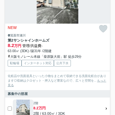
NEW
箕面市瀬川
第2サンシャインホームズ
8.2
万円
管理/共益費-
63.00㎡ (3DK) /築31年 /2階建
大阪モノレール本線「柴原阪大前」駅 徒歩29分
駐輪場
インターネット対応
公共下水
化粧品や洗面道具といった小物をまとめて収納できる洗面化粧台があり
ます◎収納はクロゼット・押入など豊富なので、広々と空間を...
もっと
見る
募集中の部屋
2階
8.2万円
2階 / 63.00㎡ / 3DK