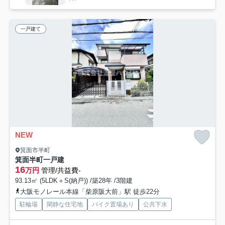
一戸建て
NEW
箕面市半町
箕面半町一戸建
16
万円
管理/共益費-
93.13㎡ (5LDK＋S(納戸)) /築28年 /3階建
大阪モノレール本線「柴原阪大前」駅 徒歩22分
駐輪場
閑静な住宅地
バイク置場あり
公共下水