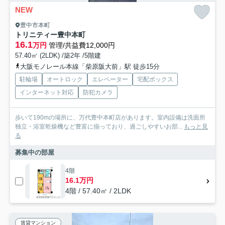
NEW
豊中市本町
トリニティー豊中本町
16.1
万円
管理/共益費12,000円
57.40㎡ (2LDK) /築2年 /5階建
大阪モノレール本線「柴原阪大前」駅 徒歩15分
駐輪場
オートロック
エレベーター
宅配ボックス
インターネット対応
防犯カメラ
歩いて190mの場所に、万代豊中本町店があります。室内設備は洗面所
独立・浴室乾燥機など豊富に揃っており、過ごしやすいお部...
もっと見
る
募集中の部屋
4階
16.1万円
4階 / 57.40㎡ / 2LDK
賃貸マンション