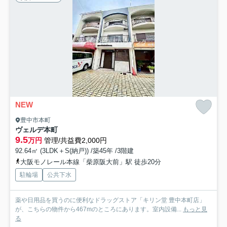
NEW
豊中市本町
ヴェルデ本町
9.5
万円
管理/共益費2,000円
92.64㎡ (3LDK＋S(納戸)) /築45年 /3階建
大阪モノレール本線「柴原阪大前」駅 徒歩20分
駐輪場
公共下水
薬や日用品を買うのに便利なドラッグストア「キリン堂 豊中本町店」
が、こちらの物件から467mのところにあります。室内設備...
もっと見
る