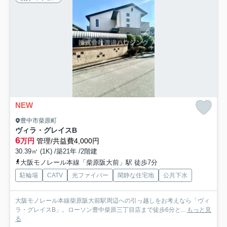
NEW
豊中市柴原町
ヴィラ・グレイスB
6
万円
管理/共益費4,000円
30.39㎡ (1K) /築21年 /2階建
大阪モノレール本線「柴原阪大前」駅 徒歩7分
駐輪場
CATV
光ファイバー
閑静な住宅地
公共下水
大阪モノレール本線柴原阪大前駅周辺への引っ越しをお考えなら「ヴィ
ラ・グレイスB」。ローソン豊中柴原三丁目店まで徒歩6分と...
もっと見
る