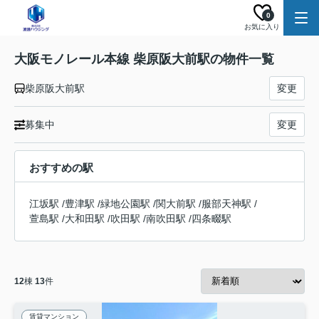
0
お気に入り
大阪モノレール本線 柴原阪大前駅の物件一覧
柴原阪大前駅
変更
募集中
変更
おすすめの駅
江坂駅
/
豊津駅
/
緑地公園駅
/
関大前駅
/
服部天神駅
/
萱島駅
/
大和田駅
/
吹田駅
/
南吹田駅
/
四条畷駅
12
棟
13
件
賃貸マンション