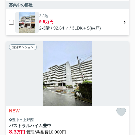
募集中の部屋
2-3階
9.5万円
2-3階 / 92.64㎡ / 3LDK＋S(納戸)
賃貸マンション
NEW
豊中市上野西
パストラルハイム豊中
8.3
万円
管理/共益費10,000円