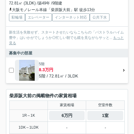
72.81㎡ (3LDK) /築49年 /9階建
大阪モノレール本線「柴原阪大前」駅 徒歩13分
駐輪場
エレベーター
インターネット対応
公共下水
新生活を失敗せず、スタートさせたいならこちらの「パストラルハイム
豊中」はいかがでしょうか◎忙しい朝でも鏡を見ながらサッと...
もっと
見る
募集中の部屋
5階
8.3万円
5階 / 72.81㎡ / 3LDK
柴原阪大前の掲載物件の家賃相場
家賃相場
空室件数
6万円
1室
1R～1K
-
-
1DK～1LDK