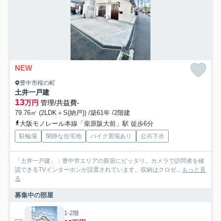
NEW
豊中市桜の町
土井一戸建
13
万円
管理/共益費-
79.76㎡ (2LDK＋S(納戸)) /築61年 /2階建
大阪モノレール本線「柴原阪大前」駅 徒歩6分
駐輪場
閑静な住宅地
バイク置場あり
公共下水
「土井一戸建」：豊中市エリアの新居にピッタリ。カメラで訪問者を確
認できるTVインターホンが設置されています。収納はクロゼ...
もっと見
る
募集中の部屋
1-2階