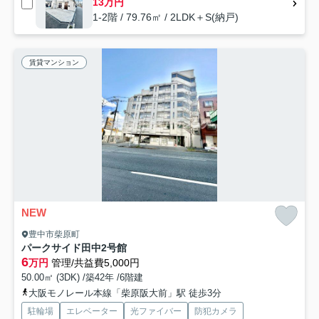
13万円
1-2階 / 79.76㎡ / 2LDK＋S(納戸)
賃貸マンション
NEW
豊中市柴原町
パークサイド田中2号館
6
万円
管理/共益費5,000円
50.00㎡ (3DK) /築42年 /6階建
大阪モノレール本線「柴原阪大前」駅 徒歩3分
駐輪場
エレベーター
光ファイバー
防犯カメラ