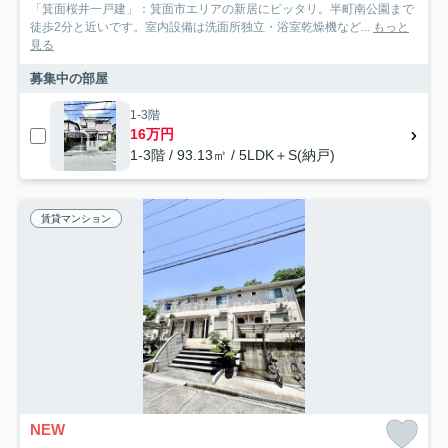
「箕面桜井一戸建」：箕面市エリアの新居にピッタリ。半町南公園まで
徒歩2分と近いです。室内設備は洗面所独立・浴室乾燥機など...
もっと
見る
募集中の部屋
1-3階
16万円
1-3階 / 93.13㎡ / 5LDK＋S(納戸)
賃貸マンション
NEW