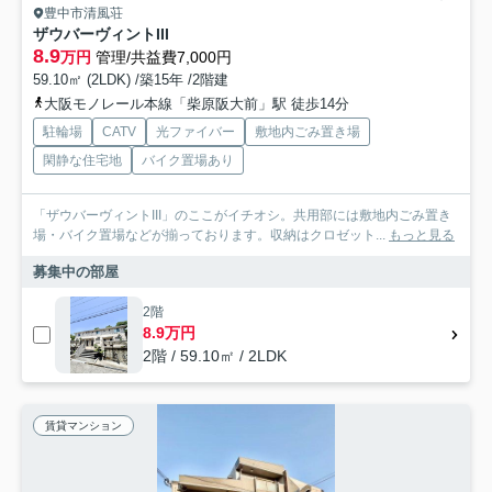
豊中市清風荘
ザウバーヴィントIII
8.9
万円
管理/共益費7,000円
59.10㎡ (2LDK) /築15年 /2階建
大阪モノレール本線「柴原阪大前」駅 徒歩14分
駐輪場
CATV
光ファイバー
敷地内ごみ置き場
閑静な住宅地
バイク置場あり
「ザウバーヴィントIII」のここがイチオシ。共用部には敷地内ごみ置き
場・バイク置場などが揃っております。収納はクロゼット...
もっと見る
募集中の部屋
2階
8.9万円
2階 / 59.10㎡ / 2LDK
賃貸マンション