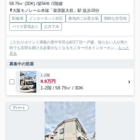
58.79㎡ (3DK) /築56年 /2階建
大阪モノレール本線「柴原阪大前」駅 徒歩18分
駐輪場
インターネット対応
敷地内ごみ置き場
閑静な住宅地
バイク置場あり
公共下水
こだわりポイント満載の豊中市宮山町3丁目一戸建。知らない人が来た
時でも玄関を開ける必要がなくなるモニター付きインターホン...
もっと
見る
募集中の部屋
1-2階
8.9万円
1-2階 / 58.79㎡ / 3DK
アパート