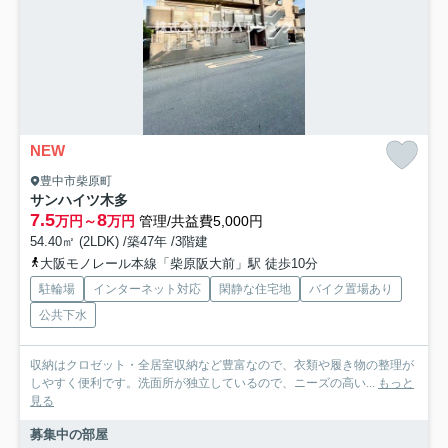
NEW
豊中市柴原町
サンハイツ木多
7.5
8
万円～
万円
管理/共益費5,000円
54.40㎡ (2LDK) /築47年 /3階建
大阪モノレール本線「柴原阪大前」駅 徒歩10分
駐輪場
インターネット対応
閑静な住宅地
バイク置場あり
公共下水
収納はクロゼット・全居室収納など豊富なので、衣類や履き物の整理が
しやすく便利です。洗面所が独立しているので、ニーズの高い...
もっと
見る
募集中の部屋