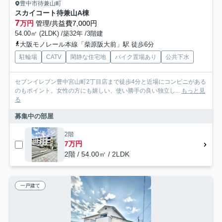
豊中市待兼山町
スカイコート待兼山A棟
7
万円
管理/共益費7,000円
54.00㎡ (2LDK) /築32年 /3階建
大阪モノレール本線「柴原阪大前」駅 徒歩6分
駐輪場
CATV
閑静な住宅地
バイク置場あり
公共下水
セブンイレブン豊中宮山町2丁目店まで徒歩4分と近場にコンビニがある
のもポイント。女性の方にも嬉しい、使い勝手の良い独立し...
もっと見
る
募集中の部屋
2階
7万円
2階 / 54.00㎡ / 2LDK
一戸建て