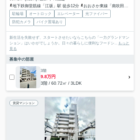
地下鉄御堂筋線「江坂」駅 徒歩12分
おおさか東線「南吹田」駅 徒歩15分
駐輪場
オートロック
エレベーター
光ファイバー
防犯カメラ
バイク置場あり
新生活を失敗せず、スタートさせたいならこちらの「一力グランドマン
ション」はいかがでしょうか。日々の暮らしに便利なフードシ...
もっと
見る
募集中の部屋
3階
9.8万円
3階 / 60.72㎡ / 3LDK
賃貸マンション