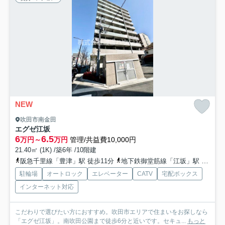
NEW
吹田市南金田
エグゼ江坂
6
6.5
万円～
万円
管理/共益費10,000円
21.40㎡ (1K) /築6年 /10階建
阪急千里線「豊津」駅 徒歩11分
地下鉄御堂筋線「江坂」駅 徒歩12分
駐輪場
オートロック
エレベーター
CATV
宅配ボックス
インターネット対応
こだわりで選びたい方におすすめ。吹田市エリアで住まいをお探しなら
「エグゼ江坂」。南吹田公園まで徒歩6分と近いです。セキュ...
もっと