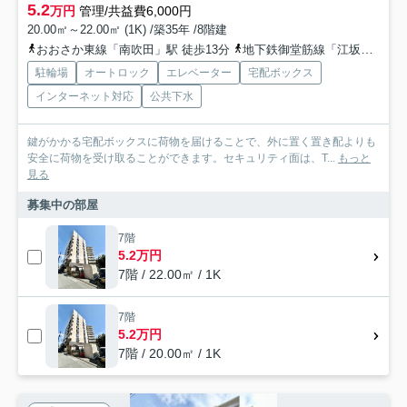
5.2
万円
管理/共益費6,000円
20.00㎡～22.00㎡ (1K) /築35年 /8階建
おおさか東線「南吹田」駅 徒歩13分
地下鉄御堂筋線「江坂」駅 徒歩15分
駐輪場
オートロック
エレベーター
宅配ボックス
インターネット対応
公共下水
鍵がかかる宅配ボックスに荷物を届けることで、外に置く置き配よりも
安全に荷物を受け取ることができます。セキュリティ面は、T...
もっと
見る
募集中の部屋
7階
5.2万円
7階 / 22.00㎡ / 1K
7階
5.2万円
7階 / 20.00㎡ / 1K