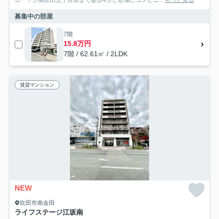
ローソン南吹田五丁目店まで徒歩4分と近場にコンビニ...
もっと見る
募集中の部屋
7階
15.8万円
7階 / 62.61㎡ / 2LDK
賃貸マンション
NEW
吹田市南金田
ライフステージ江坂南