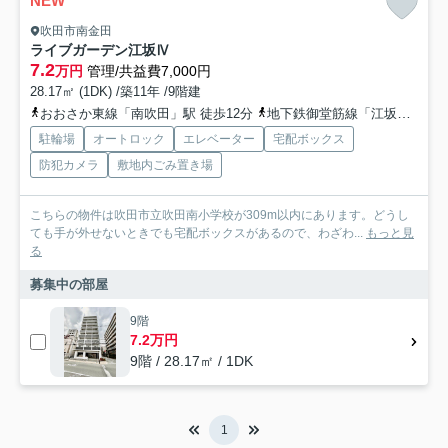
NEW
吹田市南金田
ライブガーデン江坂Ⅳ
7.2
万円
管理/共益費7,000円
28.17㎡ (1DK) /築11年 /9階建
おおさか東線「南吹田」駅 徒歩12分
地下鉄御堂筋線「江坂」駅 徒歩18分
駐輪場
オートロック
エレベーター
宅配ボックス
防犯カメラ
敷地内ごみ置き場
こちらの物件は吹田市立吹田南小学校が309m以内にあります。どうし
ても手が外せないときでも宅配ボックスがあるので、わざわ...
もっと見
る
募集中の部屋
9階
7.2万円
9階 / 28.17㎡ / 1DK
1