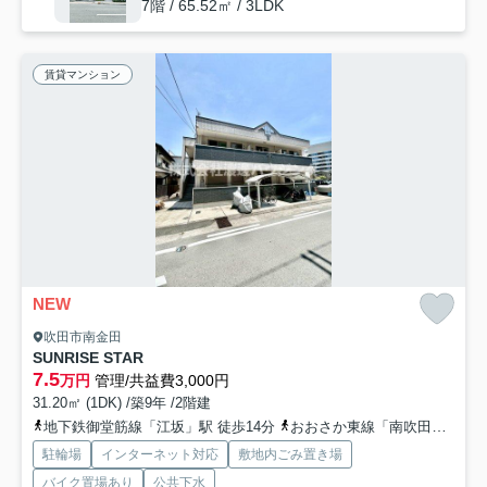
7階 / 65.52㎡ / 3LDK
賃貸マンション
NEW
吹田市南金田
SUNRISE STAR
7.5
万円
管理/共益費3,000円
31.20㎡ (1DK) /築9年 /2階建
地下鉄御堂筋線「江坂」駅 徒歩14分
おおさか東線「南吹田」駅 徒歩14分
駐輪場
インターネット対応
敷地内ごみ置き場
バイク置場あり
公共下水