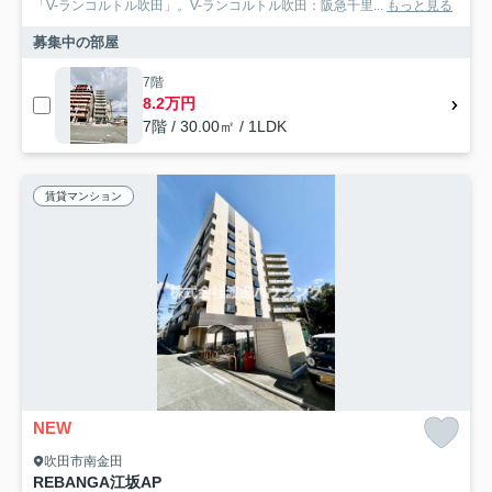
「V-ランコルトル吹田」。V-ランコルトル吹田：阪急千里...
もっと見る
募集中の部屋
7階
8.2万円
7階 / 30.00㎡ / 1LDK
賃貸マンション
NEW
吹田市南金田
REBANGA江坂AP