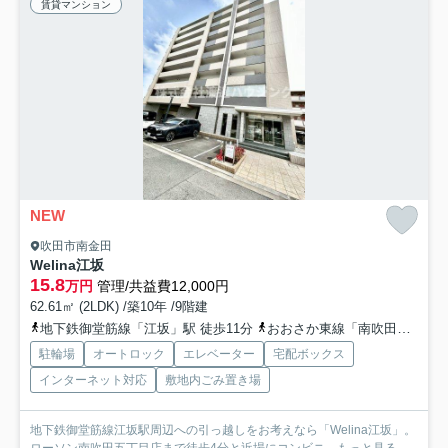
賃貸マンション
NEW
吹田市南金田
Welina江坂
15.8
万円
管理/共益費12,000円
62.61㎡ (2LDK) /築10年 /9階建
地下鉄御堂筋線「江坂」駅 徒歩11分
おおさか東線「南吹田」駅 徒歩17分
駐輪場
オートロック
エレベーター
宅配ボックス
インターネット対応
敷地内ごみ置き場
地下鉄御堂筋線江坂駅周辺への引っ越しをお考えなら「Welina江坂」。