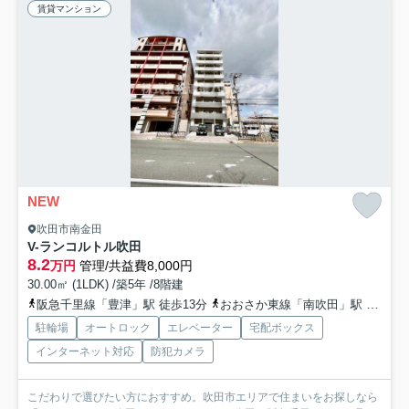
賃貸マンション
NEW
吹田市南金田
V-ランコルトル吹田
8.2
万円
管理/共益費8,000円
30.00㎡ (1LDK) /築5年 /8階建
阪急千里線「豊津」駅 徒歩13分
おおさか東線「南吹田」駅 徒歩14分
駐輪場
オートロック
エレベーター
宅配ボックス
インターネット対応
防犯カメラ
こだわりで選びたい方におすすめ。吹田市エリアで住まいをお探しなら