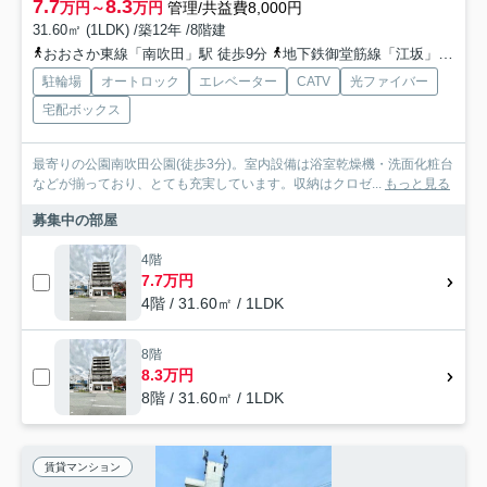
7.7
8.3
万円～
万円
管理/共益費8,000円
31.60㎡ (1LDK) /築12年 /8階建
おおさか東線「南吹田」駅 徒歩9分
地下鉄御堂筋線「江坂」駅 徒歩15分
駐輪場
オートロック
エレベーター
CATV
光ファイバー
宅配ボックス
最寄りの公園南吹田公園(徒歩3分)。室内設備は浴室乾燥機・洗面化粧台
などが揃っており、とても充実しています。収納はクロゼ...
もっと見る
募集中の部屋
4階
7.7万円
4階 / 31.60㎡ / 1LDK
8階
8.3万円
8階 / 31.60㎡ / 1LDK
賃貸マンション