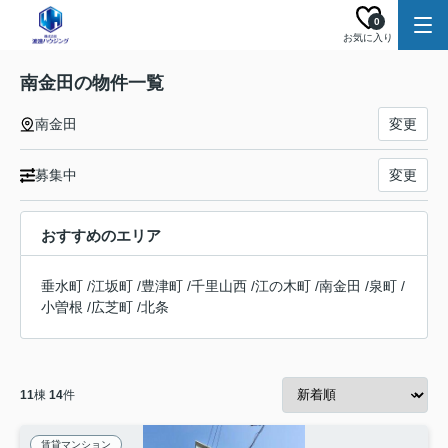
0
お気に入り
南金田の物件一覧
南金田
変更
募集中
変更
おすすめのエリア
垂水町
/
江坂町
/
豊津町
/
千里山西
/
江の木町
/
南金田
/
泉町
/
小曽根
/
広芝町
/
北条
11
棟
14
件
賃貸マンション