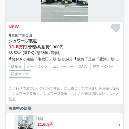
NEW
吹田市南金田
シュワーブ裏垣
11.6
万円
管理/共益費9,000円
65.52㎡ (3LDK) /築28年 /7階建
おおさか東線「南吹田」駅 徒歩14分
阪急千里線「豊津」駅 徒歩13分
駐輪場
オートロック
エレベーター
CATV
光ファイバー
防犯カメラ
こだわりで選びたい方におすすめ。吹田市エリアで住まいをお探しなら
「シュワーブ裏垣」。シュワーブ裏垣：おおさか東線南吹田駅...
もっと
見る
募集中の部屋
7階
11.6万円