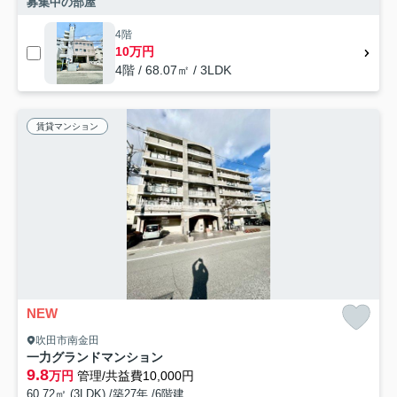
募集中の部屋
4階
10万円
4階 / 68.07㎡ / 3LDK
賃貸マンション
NEW
吹田市南金田
一力グランドマンション
9.8
万円
管理/共益費10,000円
60.72㎡ (3LDK) /築27年 /6階建