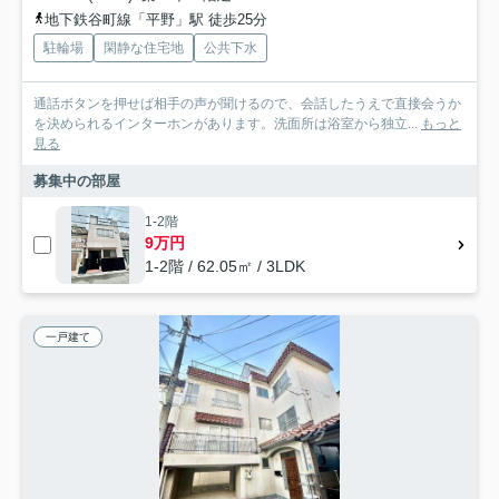
地下鉄谷町線「平野」駅 徒歩25分
駐輪場
閑静な住宅地
公共下水
通話ボタンを押せば相手の声が聞けるので、会話したうえで直接会うか
を決められるインターホンがあります。洗面所は浴室から独立...
もっと
見る
募集中の部屋
1-2階
9万円
1-2階 / 62.05㎡ / 3LDK
一戸建て