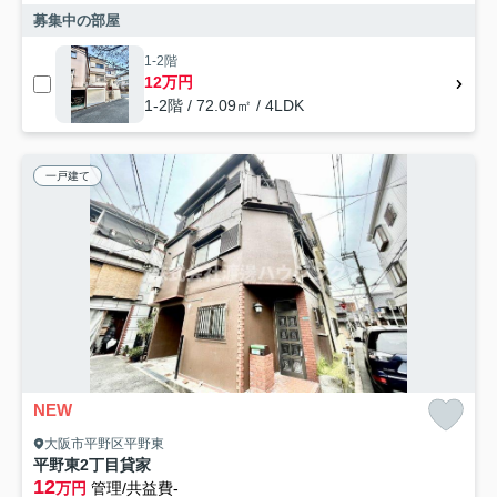
募集中の部屋
1-2階
12万円
1-2階 / 72.09㎡ / 4LDK
一戸建て
NEW
大阪市平野区平野東
平野東2丁目貸家
12
万円
管理/共益費-