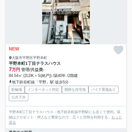
NEW
大阪市平野区平野本町
平野本町1丁目テラスハウス
7
万円
管理/共益費-
84.54㎡ (2LDK＋S(納戸)) /築40年 /2階建
地下鉄谷町線「平野」駅 徒歩5分
駐輪場
インターネット対応
閑静な住宅地
バイク置場あり
公共下水
平野本町1丁目テラスハウス：地下鉄谷町線平野駅にも近くて便利。収
納はクロゼット・押入など豊富なので、広々と空間を利用する...
もっと
見る