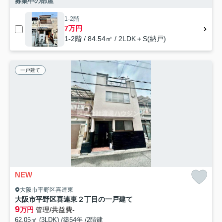
募集中の部屋
1-2階
7万円
1-2階 / 84.54㎡ / 2LDK＋S(納戸)
一戸建て
NEW
大阪市平野区喜連東
大阪市平野区喜連東２丁目の一戸建て
9
万円
管理/共益費-
62.05㎡ (3LDK) /築54年 /2階建