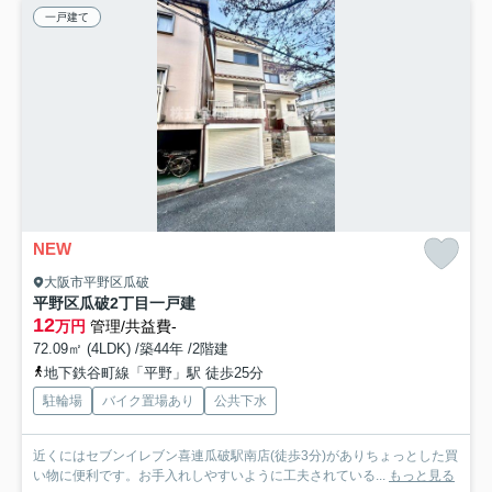
一戸建て
NEW
大阪市平野区瓜破
平野区瓜破2丁目一戸建
12
万円
管理/共益費-
72.09㎡ (4LDK) /築44年 /2階建
地下鉄谷町線「平野」駅 徒歩25分
駐輪場
バイク置場あり
公共下水
近くにはセブンイレブン喜連瓜破駅南店(徒歩3分)がありちょっとした買
い物に便利です。お手入れしやすいように工夫されている...
もっと見る