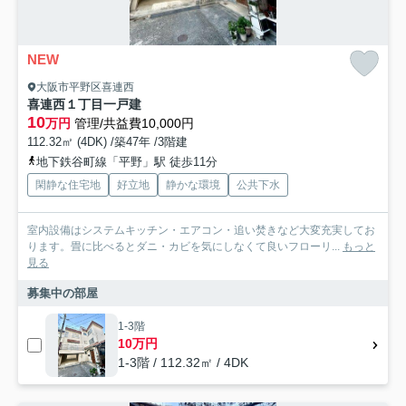
NEW
大阪市平野区喜連西
喜連西１丁目一戸建
10
万円
管理/共益費10,000円
112.32㎡ (4DK) /築47年 /3階建
地下鉄谷町線「平野」駅 徒歩11分
閑静な住宅地
好立地
静かな環境
公共下水
室内設備はシステムキッチン・エアコン・追い焚きなど大変充実してお
ります。畳に比べるとダニ・カビを気にしなくて良いフローリ...
もっと
見る
募集中の部屋
1-3階
10万円
1-3階 / 112.32㎡ / 4DK