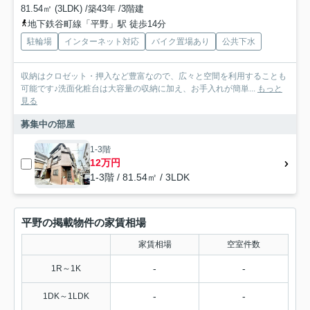
81.54㎡ (3LDK) /築43年 /3階建
地下鉄谷町線「平野」駅 徒歩14分
駐輪場
インターネット対応
バイク置場あり
公共下水
収納はクロゼット・押入など豊富なので、広々と空間を利用することも
可能です♪洗面化粧台は大容量の収納に加え、お手入れが簡単...
もっと
見る
募集中の部屋
1-3階
12万円
1-3階 / 81.54㎡ / 3LDK
平野の掲載物件の家賃相場
家賃相場
空室件数
-
-
1R～1K
-
-
1DK～1LDK