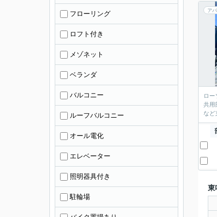
アパ
フローリング
ロフト付き
メゾネット
ベランダ
バルコニー
ロー
共用
など
ルーフバルコニー
オール電化
エレベーター
照明器具付き
東
駐輪場