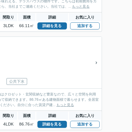
を味わえる、テラスハウスの物件です。こちらは初期費用をカ
ら、当社までご連絡ください。当社では、...
もっと見る
間取り
面積
詳細
お気に入り
3LDK
66.11㎡
詳細を見る
追加する
公共下水
納はクロゼット・玄関収納など豊富なので、広々と空間を利用
収納できます。86.76㎡ある建物面積で暮らせます。全居室
ださい。自分に合った賃貸戸建...
もっと見る
間取り
面積
詳細
お気に入り
4LDK
86.76㎡
詳細を見る
追加する