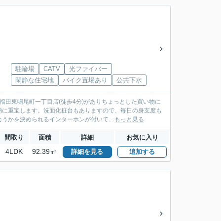
駐輪場
CATV
光ファイバー
閑静な住宅地
バイク置場あり
公共下水
福田東鳴尾町一丁目店(徒歩4分)がありちょっとした買い物に
納に重宝します。洗面化粧台もありますので、毎日の身支度も
かを決められるインターホンが付いて...
もっと見る
間取り
面積
詳細
お気に入り
4LDK
92.39㎡
詳細を見る
追加する