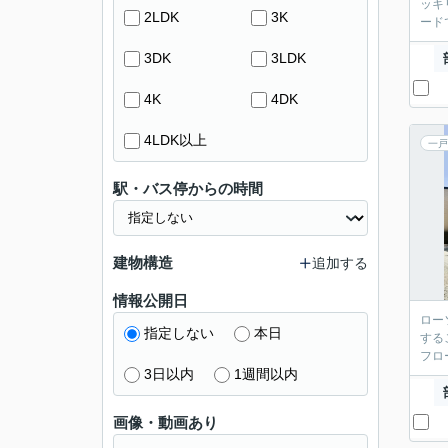
ッキ
2LDK
3K
ード
3DK
3LDK
4K
4DK
4LDK以上
一戸
駅・バス停からの時間
建物構造
追加する
情報公開日
ロー
指定しない
本日
する
フロ
3日以内
1週間以内
画像・動画あり