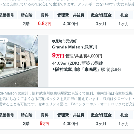
ンなど充実しているので安心して生活できます。アレルギーになりやすい方にも快適な
部屋番号
所在階
賃料
管理費・共益費
敷金/保証金
礼金
6.8
-
2階
4,000円
0ヶ月
1ヶ月
万円
ート
尼崎市
元浜町
Grande Maison 武庫川
9
万円
管理/共益費4,000円
44.09㎡ (2DK) /新築 /3階建
阪神武庫川線
「
東鳴尾
」駅 徒歩8分
ande Maison 武庫川：阪神武庫川線東鳴尾駅にも近くて便利。室内設備は浴室
を気にしなくてよくなる宅配ボックスを共用部に備えています。収納はクロゼット
用することも可能です。セキュリティ面は、TVインターホン・オートロックなど充実
部屋番号
所在階
賃料
管理費・共益費
敷金/保証金
礼金
9
-
3階
4,000円
0ヶ月
1ヶ月
万円