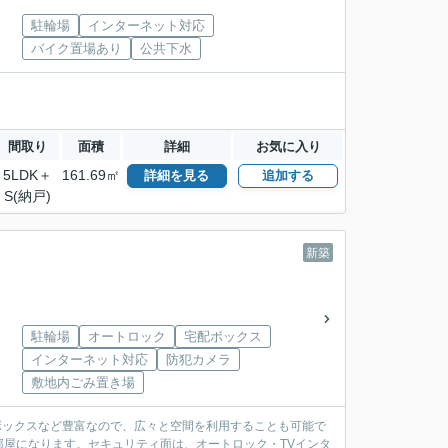
駐輪場
インターネット対応
バイク置場あり
公共下水
間取り
面積
詳細
お気に入り
5LDK＋
161.69㎡
詳細を見る
追加する
S(納戸)
新築
駐輪場
オートロック
宅配ボックス
インターネット対応
防犯カメラ
敷地内ごみ置き場
ューズボックスなど豊富なので、広々と空間を利用することも可能で
屋になります。セキュリティ面は、オートロック・TVインタ