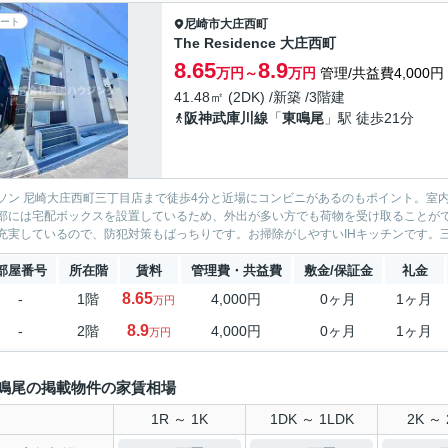
ート
尼崎市
大庄西町
The Residence 大庄西町
8.65
8.9
万円～
万円
管理/共益費4,000円
41.48㎡ (2DK) /新築 /3階建
阪神武庫川線
「
東鳴尾
」駅 徒歩21分
ソン 尼崎大庄西町三丁目店まで徒歩4分と近場にコンビニがあるのもポイント。室
部には宅配ボックスを設置しているため、外出が多い方でも荷物を受け取ることがで
充実しているので、防犯対策もばっちりです。お掃除がしやすいIHキッチンです。三
部屋番号
所在階
賃料
管理費・共益費
敷金/保証金
礼金
8.65
-
1階
4,000円
0ヶ月
1ヶ月
万円
8.9
-
2階
4,000円
0ヶ月
1ヶ月
万円
鳴尾の掲載物件の家賃相場
1R ～ 1K
1DK ～ 1LDK
2K ～ 