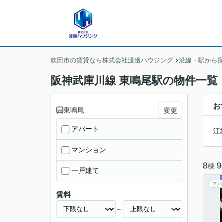
吹田市の賃貸なら株式会社渡邊ハウジング
沿線・駅から
阪神武庫川線 東鳴尾駅の物件一覧
お
東鳴尾
変更
アパート
江
マンション
8
9
棟
一戸建て
アパ
賃料
～