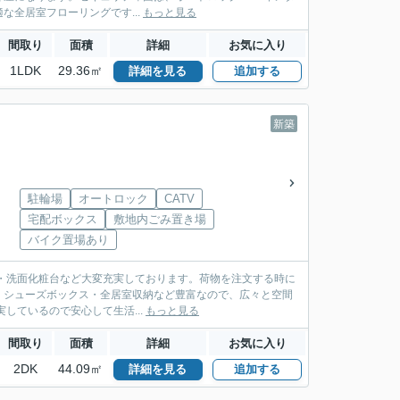
全居室フローリングです...
もっと見る
間取り
面積
詳細
お気に入り
1LDK
29.36㎡
詳細を見る
追加する
新築
駐輪場
オートロック
CATV
宅配ボックス
敷地内ごみ置き場
バイク置場あり
乾燥機・洗面化粧台など大変充実しております。荷物を注文する時に
・シューズボックス・全居室収納など豊富なので、広々と空間
しているので安心して生活...
もっと見る
間取り
面積
詳細
お気に入り
2DK
44.09㎡
詳細を見る
追加する