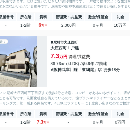
リ収納できます。ぜひご覧いただきたい賃貸物件です。一戸建て物件のような生活
でお支払いいただける物件です。尼崎市や阪神本線武庫川近くで住まい探しをするな
部屋番号
所在階
賃料
管理費・共益費
敷金/保証金
礼金
6
-
1-2階
2,000円
0ヶ月
10万円
万円
建て
尼崎市
大庄西町
大庄西町１戸建
7.3
万円
管理/共益費-
86.76㎡ (4LDK) /築49年 /2階建
阪神武庫川線
「
東鳴尾
」駅 徒歩18分
ソン 尼崎大庄西町三丁目店まで徒歩4分と近場にコンビニがあるのもポイント。収
ことも可能です。洗面化粧台を備えているので、歯ブラシやドライヤーなどをまとめて
ーリングの、統一感ある内装です。4LDKはファミリーに丁度良い広さなのでご検討く
部屋番号
所在階
賃料
管理費・共益費
敷金/保証金
礼金
7.3
-
1-2階
-
0ヶ月
0万円
万円