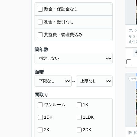
敷金・保証金なし
礼金・敷引なし
アパ
共益費・管理費込み
キュ
え付
築年数
面積
テラ
～
間取り
ワンルーム
1K
1DK
1LDK
2K
2DK
阪神