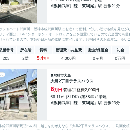
阪神武庫川線
「
東鳴尾
」駅 徒歩21分
ッショハート武庫川：阪神本線武庫川駅にも近くて便利。忙しい朝でも鏡を見なが
リティ面は、TVインターホン・オートロックなどを設置しているので安全面でも優
けられているので、衣類や日用品の収納に重宝します。照明付きのお部屋は、高いニ
部屋番号
所在階
賃料
管理費・共益費
敷金/保証金
礼金
5.4
203
2階
4,000円
0ヶ月
0万円
万円
ス
尼崎市
大島
大島2丁目テラスハウス
6
万円
管理/共益費2,000円
66.11㎡ (3LDK) /築38年 /2階建
阪神武庫川線
「
東鳴尾
」駅 徒歩23分
本線武庫川駅周辺への引っ越しをお考えなら「大島2丁目テラスハウス」。洗面化