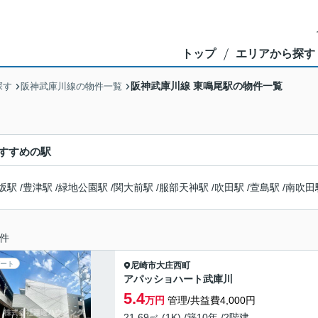
トップ
エリアから探す
阪神武庫川線 東鳴尾駅の物件一覧
探す
阪神武庫川線の物件一覧
すすめの駅
坂駅
/
豊津駅
/
緑地公園駅
/
関大前駅
/
服部天神駅
/
吹田駅
/
萱島駅
/
南吹田
件
ート
尼崎市
大庄西町
アパッショハート武庫川
5.4
万円
管理/共益費4,000円
21.69㎡ (1K) /築10年 /2階建