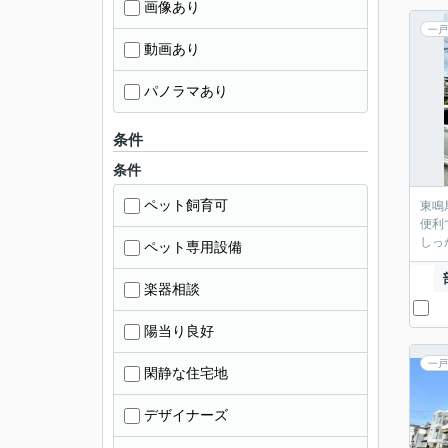
画像あり
一戸
動画あり
パノラマあり
条件
条件
ペット飼育可
東鳴
便利
しっ
ペット専用設備
楽器相談
陽当り良好
一戸
閑静な住宅地
デザイナーズ