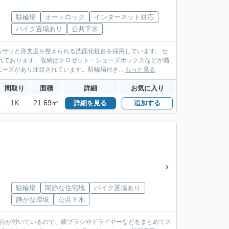
駐輪場
オートロック
インターネット対応
バイク置場あり
公共下水
らサッと身支度を整えられる洗面化粧台を採用しています。セ
れております。収納はクロゼット・シューズボックスなどが備
ーズがあり注目されています。駐輪場付き...
もっと見る
間取り
面積
詳細
お気に入り
1K
21.69㎡
詳細を見る
追加する
駐輪場
閑静な住宅地
バイク置場あり
静かな環境
公共下水
粧台が付いているので、歯ブラシやドライヤーなどをまとめてス