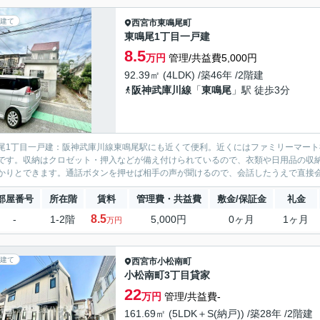
建て
西宮市
東鳴尾町
東鳴尾1丁目一戸建
8.5
万円
管理/共益費5,000円
92.39㎡ (4LDK) /築46年 /2階建
阪神武庫川線
「
東鳴尾
」駅 徒歩3分
尾1丁目一戸建：阪神武庫川線東鳴尾駅にも近くて便利。近くにはファミリーマート
です。収納はクロゼット・押入などが備え付けられているので、衣類や日用品の収
かりとできます。通話ボタンを押せば相手の声が聞けるので、会話したうえで直接会う
部屋番号
所在階
賃料
管理費・共益費
敷金/保証金
礼金
8.5
-
1-2階
5,000円
0ヶ月
1ヶ月
万円
建て
西宮市
小松南町
小松南町3丁目貸家
22
万円
管理/共益費-
161.69㎡ (5LDK＋S(納戸)) /築28年 /2階建