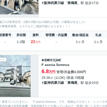
阪神武庫川線
「
東鳴尾
」駅 徒歩17分
施工の2世帯住宅（1階や2階のみの契約も可能）の募集が出ました♪
や事務所使用、エステなどご相談可能となります！！！
部屋番号
所在階
賃料
管理費・共益費
敷金/保証金
礼金
22
-
1-2階
-
1ヶ月
1ヶ月
万円
ート
尼崎市
元浜町
F asecia Somnus
6.8
万円
管理/共益費4,000円
29.36㎡ (1LDK) /新築 /3階建
阪神武庫川線
「
東鳴尾
」駅 徒歩10分
一度見ていただきたい、「F asecia Somnus」です。収納はクロゼット・シ
室内設備は浴室乾燥機・洗面所独立などが揃っているので、快適に過ごしやすいお部