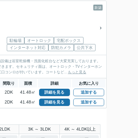
新築
駐輪場
オートロック
宅配ボックス
インターネット対応
防犯カメラ
公共下水
内設備は浴室乾燥機・洗面化粧台など大変充実しております。
きます。セキュリティ面は、オートロック・TVインターホン
口コンロが付いています。コートなど...
もっと見る
間取り
面積
詳細
お気に入り
2DK
41.48㎡
詳細を見る
追加する
2DK
41.48㎡
詳細を見る
追加する
2LDK
3K ～ 3LDK
4K ～ 4LDK以上