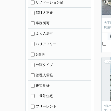
リノベーション済
保証人不要
事務所可
大手
民泊
２人入居可
バリアフリー
分割可
アパ
分譲タイプ
管理人常駐
眺望良好
二世帯住宅
ぜひ
フリーレント
す。