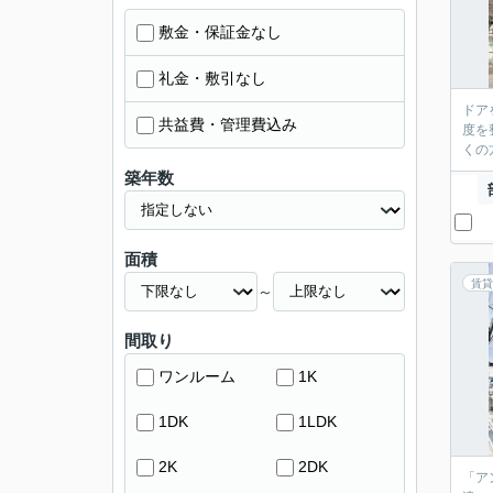
敷金・保証金なし
礼金・敷引なし
ドア
共益費・管理費込み
度を
くの
築年数
面積
賃貸
～
間取り
ワンルーム
1K
1DK
1LDK
2K
2DK
「ア