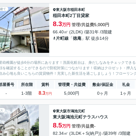
建て
東大阪市
稲田本町
稲田本町2丁目貸家
8.3
万円
管理/共益費5,000円
66.40㎡ (2LDK) /築31年 /3階建
片町線
「
徳庵
」駅 徒歩14分
里幼稚園が徒歩6分の場所にあります！洗面化粧台は、身だしなみをチェックできる
顔を確認することができるので防犯対策につながります！収納はクロゼット・押入
住み心地も良いこちらの賃貸物件！充実した新生活を過ごしましょう！フローリング
部屋番号
所在階
賃料
管理費・共益費
敷金/保証金
礼金
8.3
-
1-3階
5,000円
0ヶ月
1ヶ月
万円
ス
東大阪市
鴻池元町
東大阪鴻池元町テラスハウス
8.5
万円
管理/共益費-
82.34㎡ (3LDK＋S(納戸)) /築39年 /3階建