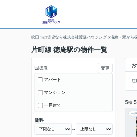
吹田市の賃貸なら株式会社渡邊ハウジング
沿線・駅から
片町線 徳庵駅の物件一覧
お
徳庵
変更
アパート
江
マンション
5
5
棟
一戸建て
一戸
賃料
～