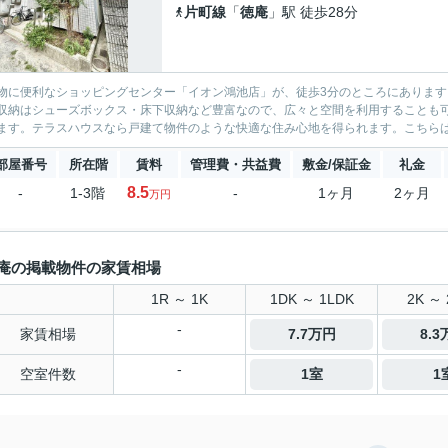
片町線
「
徳庵
」駅 徒歩28分
物に便利なショッピングセンター「イオン鴻池店」が、徒歩3分のところにあります
収納はシューズボックス・床下収納など豊富なので、広々と空間を利用することも
ます。テラスハウスなら戸建て物件のような快適な住み心地を得られます。こちらは月々
部屋番号
所在階
賃料
管理費・共益費
敷金/保証金
礼金
8.5
-
1-3階
-
1ヶ月
2ヶ月
万円
庵の掲載物件の家賃相場
1R ～ 1K
1DK ～ 1LDK
2K ～ 
-
家賃相場
7.7万円
8.
-
空室件数
1室
1