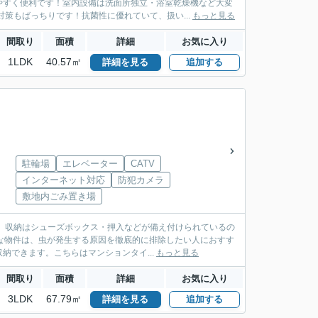
やすく便利です！室内設備は洗面所独立・浴室乾燥機など大変
策もばっちりです！抗菌性に優れていて、扱い...
もっと見る
間取り
面積
詳細
お気に入り
1LDK
40.57㎡
詳細を見る
追加する
駐輪場
エレベーター
CATV
インターネット対応
防犯カメラ
敷地内ごみ置き場
す。収納はシューズボックス・押入などが備え付けられているの
な物件は、虫が発生する原因を徹底的に排除したい人におすす
できます。こちらはマンションタイ...
もっと見る
間取り
面積
詳細
お気に入り
3LDK
67.79㎡
詳細を見る
追加する