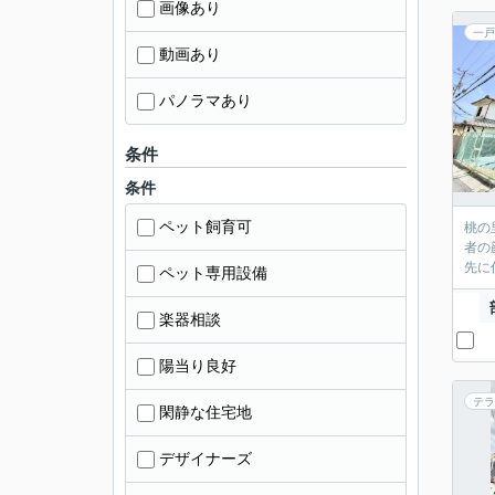
画像あり
一戸
動画あり
パノラマあり
条件
条件
ペット飼育可
桃の
者の
先に
ペット専用設備
楽器相談
陽当り良好
テラ
閑静な住宅地
デザイナーズ