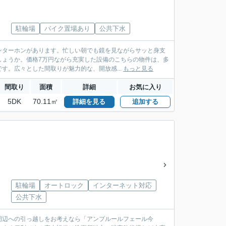
駐輪場
バイク置場あり
公共下水
ンターホンがあります。忙しい朝でも鏡を見ながらサッと身支
しょうか。価格7万円ながら充実した設備のこちらの物件は、多
す。広々とした間取りが魅力的な、開放感...
もっと見る
間取り
面積
詳細
お気に入り
5DK
70.11㎡
詳細を見る
追加する
駐輪場
オートロック
インターネット対応
公共下水
周辺への引っ越しをお考えなら「アンプルールフェール今