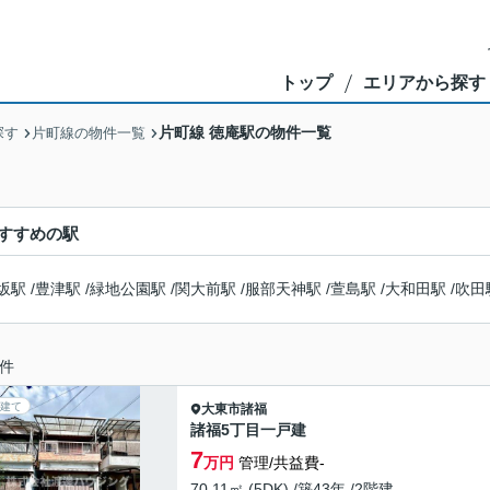
トップ
エリアから探す
片町線 徳庵駅の物件一覧
探す
片町線の物件一覧
すすめの駅
坂駅
/
豊津駅
/
緑地公園駅
/
関大前駅
/
服部天神駅
/
萱島駅
/
大和田駅
/
吹田
件
建て
大東市
諸福
諸福5丁目一戸建
7
万円
管理/共益費-
70.11㎡ (5DK) /築43年 /2階建