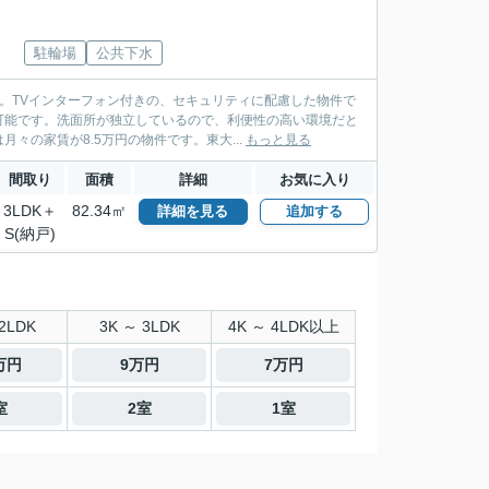
駐輪場
公共下水
。TVインターフォン付きの、セキュリティに配慮した物件で
可能です。洗面所が独立しているので、利便性の高い環境だと
の家賃が8.5万円の物件です。東大...
もっと見る
間取り
面積
詳細
お気に入り
3LDK＋
82.34㎡
詳細を見る
追加する
S(納戸)
2LDK
3K ～ 3LDK
4K ～ 4LDK以上
3万円
9万円
7万円
室
2室
1室