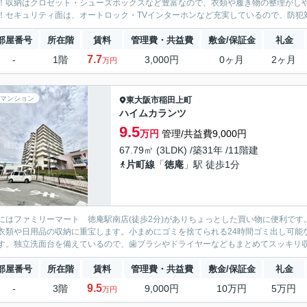
！収納はクロゼット・シューズボックスなど豊富なので、衣類や履き物の整理がし
！セキュリティ面は、オートロック・TVインターホンなど充実しているので、防犯対
部屋番号
所在階
賃料
管理費・共益費
敷金/保証金
礼金
7.7
-
1階
3,000円
0ヶ月
2ヶ月
万円
マンション
東大阪市
稲田上町
ハイムカランツ
9.5
万円
管理/共益費9,000円
67.79㎡ (3LDK) /築31年 /11階建
片町線
「
徳庵
」駅 徒歩1分
にはファミリーマート 徳庵駅南店(徒歩2分)がありちょっとした買い物に便利で
衣類や日用品の収納に重宝します。小まめにゴミを捨てられる24時間ゴミ出し可能
す。独立洗面台を備えているので、歯ブラシやドライヤーなどもまとめてスッキリ収納
部屋番号
所在階
賃料
管理費・共益費
敷金/保証金
礼金
9.5
-
3階
9,000円
10万円
5万円
万円