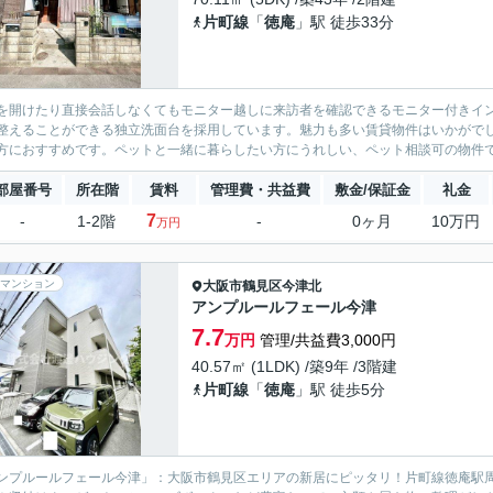
片町線
「
徳庵
」駅 徒歩33分
を開けたり直接会話しなくてもモニター越しに来訪者を確認できるモニター付きイ
整えることができる独立洗面台を採用しています。魅力も多い賃貸物件はいかがで
方におすすめです。ペットと一緒に暮らしたい方にうれしい、ペット相談可の物件で
部屋番号
所在階
賃料
管理費・共益費
敷金/保証金
礼金
7
-
1-2階
-
0ヶ月
10万円
万円
マンション
大阪市鶴見区
今津北
アンプルールフェール今津
7.7
万円
管理/共益費3,000円
40.57㎡ (1LDK) /築9年 /3階建
片町線
「
徳庵
」駅 徒歩5分
ンプルールフェール今津」：大阪市鶴見区エリアの新居にピッタリ！片町線徳庵駅