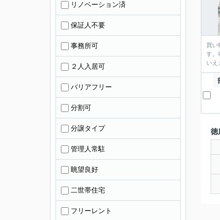
リノベーション済
保証人不要
事務所可
買い
す。
いえ
２人入居可
バリアフリー
分割可
分譲タイプ
徳
管理人常駐
眺望良好
二世帯住宅
フリーレント