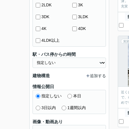
津」
2LDK
3K
充実
3DK
3LDK
4K
4DK
4LDK以上
賃貸
駅・バス停からの時間
建物構造
追加する
情報公開日
近く
指定しない
本日
で、
めで
3日以内
1週間以内
画像・動画あり