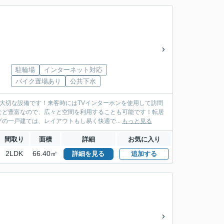
駐輪場
インターネット対応
バイク置場あり
公共下水
大切な設備です！来客時にはTVインターホンを使用して訪問
など豊富なので、広々と空間を利用することも可能です！転居
の一戸建ては、レイアウトもし易く快適で...
もっと見る
間取り
面積
詳細
お気に入り
2LDK
66.40㎡
詳細を見る
追加する