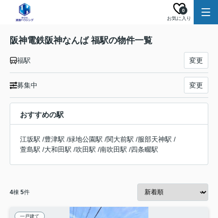
0
お気に入り
阪神電鉄阪神なんば 福駅の物件一覧
福駅
変更
募集中
変更
おすすめの駅
江坂駅
/
豊津駅
/
緑地公園駅
/
関大前駅
/
服部天神駅
/
萱島駅
/
大和田駅
/
吹田駅
/
南吹田駅
/
四条畷駅
4
棟
5
件
一戸建て