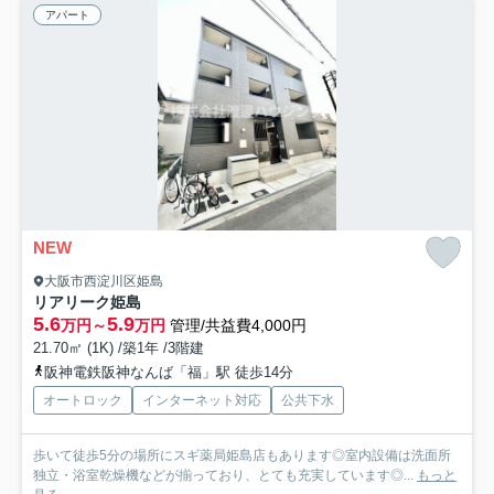
アパート
NEW
大阪市西淀川区姫島
リアリーク姫島
5.6
5.9
万円～
万円
管理/共益費4,000円
21.70㎡ (1K) /築1年 /3階建
阪神電鉄阪神なんば「福」駅 徒歩14分
オートロック
インターネット対応
公共下水
歩いて徒歩5分の場所にスギ薬局姫島店もあります◎室内設備は洗面所
独立・浴室乾燥機などが揃っており、とても充実しています◎...
もっと