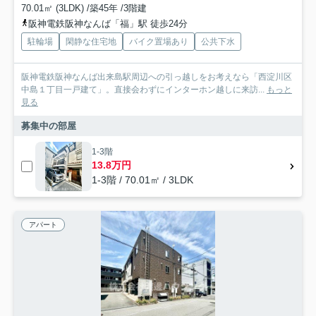
70.01㎡ (3LDK) /築45年 /3階建
阪神電鉄阪神なんば「福」駅 徒歩24分
駐輪場
閑静な住宅地
バイク置場あり
公共下水
阪神電鉄阪神なんば出来島駅周辺への引っ越しをお考えなら「西淀川区
中島１丁目一戸建て」。直接会わずにインターホン越しに来訪...
もっと
見る
募集中の部屋
1-3階
13.8万円
1-3階 / 70.01㎡ / 3LDK
アパート