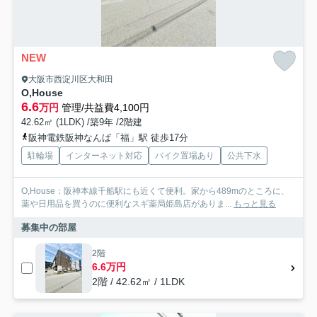
NEW
大阪市西淀川区大和田
O,House
6.6
万円
管理/共益費4,100円
42.62㎡ (1LDK) /築9年 /2階建
阪神電鉄阪神なんば「福」駅 徒歩17分
駐輪場
インターネット対応
バイク置場あり
公共下水
O,House：阪神本線千船駅にも近くて便利。家から489mのところに、
薬や日用品を買うのに便利なスギ薬局姫島店がありま...
もっと見る
募集中の部屋
2階
6.6万円
2階 / 42.62㎡ / 1LDK