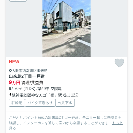
NEW
大阪市西淀川区出来島
出来島2丁目一戸建
9
万円
管理/共益費-
67.70㎡ (2LDK) /築49年 /2階建
阪神電鉄阪神なんば「福」駅 徒歩12分
駐輪場
バイク置場あり
公共下水
こだわりポイント満載の出来島2丁目一戸建。モニター越しに来訪者を
確認し、インターホンを通じて室内から会話することができま...
もっと
見る