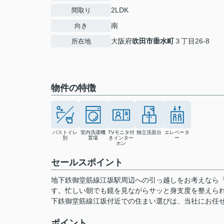
2LDK
間取り
南
向き
大阪府
吹田市
垂水町
３丁目26-8
所在地
物件の特徴
バストイレ
室内洗濯機
TVモニタ付
独立洗面台
エレベータ
別
置場
きインター
ー
ホン
セールスポイント
地下鉄御堂筋線江坂駅周辺への引っ越しをお考えなら
す。忙しい朝でも鏡を見ながらサッと身支度を整えら
下鉄御堂筋線江坂付近での住まい選びは、当社にお任
ポイント