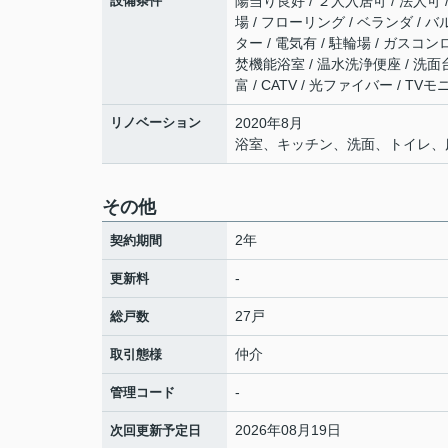
設備条件
陽当り良好 / ２人入居可 / 法人可
場 / フローリング / ベランダ / 
ター / 電気有 / 駐輪場 / ガスコ
焚機能浴室 / 温水洗浄便座 / 洗面台
富 / CATV / 光ファイバー / 
リノベーション
2020年8月
浴室、キッチン、洗面、トイレ、
その他
2年
契約期間
-
更新料
27戸
総戸数
仲介
取引態様
-
管理コード
2026年08月19日
次回更新予定日