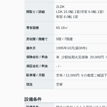
2LDK
LDK 15.0帖 1室
/
洋室 6.0帖 1室
/
間取り / 詳細
和室 6.0帖 1室
65.18㎡
専有面積
5階 / 7階建
所在階 / 階建て
1995年10月(築30年)
築年月
保険会社 / 料金
有 少額短期火災保険 20,000円 /
保証会社 / 料金
- / -
駐車場 / 月額
空有 / 12,000円 その都度ご確
空家
現況
設備条件