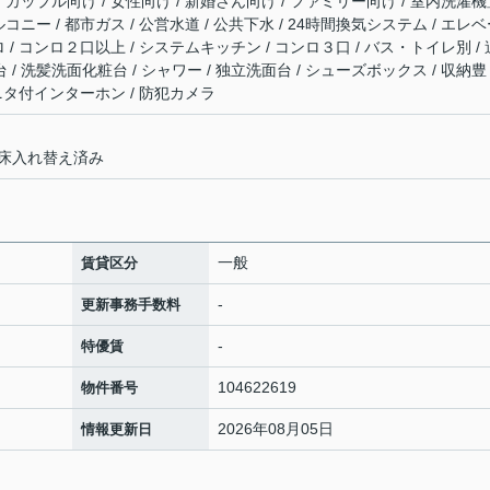
 / カップル向け / 女性向け / 新婚さん向け / ファミリー向け / 室内洗濯
バルコニー / 都市ガス / 公営水道 / 公共下水 / 24時間換気システム / エレ
ンロ / コンロ２口以上 / システムキッチン / コンロ３口 / バス・トイレ別 / 
 / 洗髪洗面化粧台 / シャワー / 独立洗面台 / シューズボックス / 収納豊
TVモニタ付インターホン / 防犯カメラ
床入れ替え済み
一般
賃貸区分
-
更新事務手数料
-
特優賃
104622619
物件番号
2026年08月05日
情報更新日