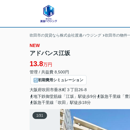
吹田市の賃貸なら株式会社渡邊ハウジング
吹田市の物件
NEW
アドバンス江坂
13.8
万円
管理 / 共益費 8,500円
初期費用シミュレーション
大阪府
吹田市
垂水町
３丁目26-8
地下鉄御堂筋線「江坂」駅徒歩9分
阪急千里線「豊
阪急千里線「吹田」駅徒歩18分
1
/
31