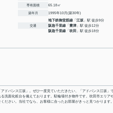
65.18㎡
専有面積
1995年10月(築30年)
築年月
地下鉄御堂筋線
「
江坂
」駅 徒歩9分
阪急千里線
「
豊津
」駅 徒歩12分
交通
阪急千里線
「
吹田
」駅 徒歩18分
「アドバンス江坂」。ぜひ一度見ていただきたい、「アドバンス江坂」
れる洗面化粧台を備えております。駐輪場付き物件です。吹田市エリア
せください。当社でなら、お客様に合ったお部屋がきっと見つかります