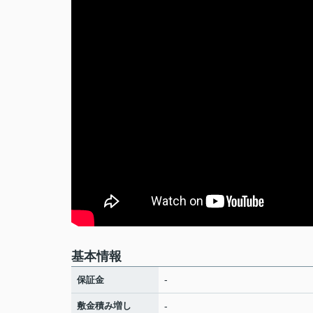
基本情報
-
保証金
敷金積み増し
-