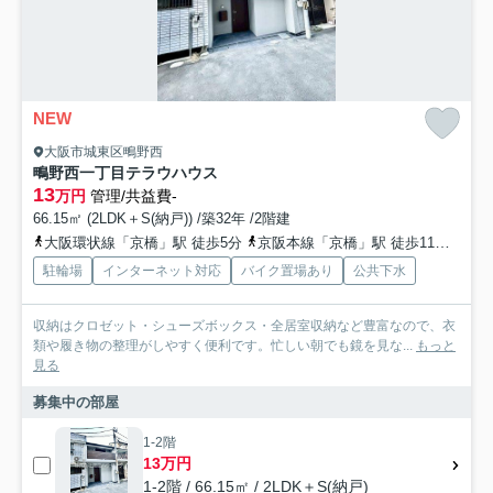
NEW
大阪市城東区鴫野西
鴫野西一丁目テラウハウス
13
万円
管理/共益費-
66.15㎡ (2LDK＋S(納戸)) /築32年 /2階建
大阪環状線「京橋」駅 徒歩5分
京阪本線「京橋」駅 徒歩11分
地下
駐輪場
インターネット対応
バイク置場あり
公共下水
収納はクロゼット・シューズボックス・全居室収納など豊富なので、衣
類や履き物の整理がしやすく便利です。忙しい朝でも鏡を見な...
もっと
見る
募集中の部屋
1-2階
13万円
1-2階 / 66.15㎡ / 2LDK＋S(納戸)