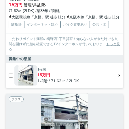
15
万円
管理/共益費-
71.62㎡ (2LDK) /築38年 /2階建
大阪環状線「京橋」駅 徒歩11分
京阪本線「京橋」駅 徒歩11分
駐輪場
インターネット対応
バイク置場あり
公共下水
こだわりポイント満載の鴫野西1丁目貸家！知らない人が来た時でも玄
関を開けずに顔を確認できるTVインターホンが付いておりま...
もっと見
る
募集中の部屋
1-2階
15万円
1-2階 / 71.62㎡ / 2LDK
テラス