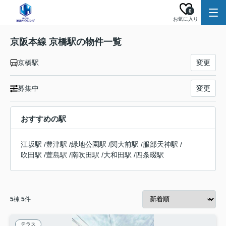
0
お気に入り
京阪本線 京橋駅の物件一覧
京橋駅
変更
募集中
変更
おすすめの駅
江坂駅
/
豊津駅
/
緑地公園駅
/
関大前駅
/
服部天神駅
/
吹田駅
/
萱島駅
/
南吹田駅
/
大和田駅
/
四条畷駅
5
棟
5
件
テラス