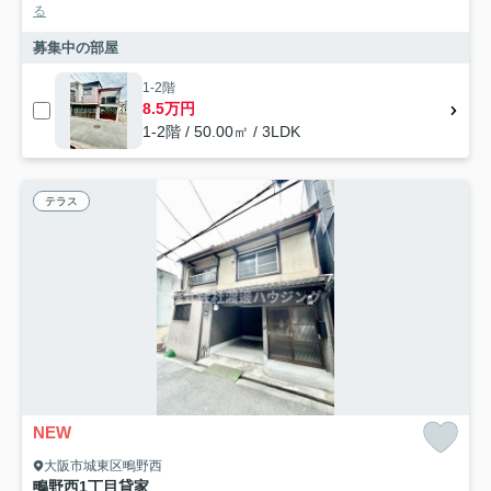
る
募集中の部屋
1-2階
8.5万円
1-2階 / 50.00㎡ / 3LDK
テラス
NEW
大阪市城東区鴫野西
鴫野西1丁目貸家