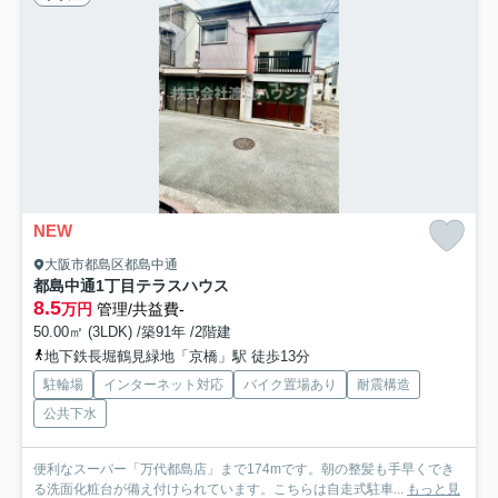
NEW
大阪市都島区都島中通
都島中通1丁目テラスハウス
8.5
万円
管理/共益費-
50.00㎡ (3LDK) /築91年 /2階建
地下鉄長堀鶴見緑地「京橋」駅 徒歩13分
駐輪場
インターネット対応
バイク置場あり
耐震構造
公共下水
便利なスーパー「万代都島店」まで174mです。朝の整髪も手早くでき
る洗面化粧台が備え付けられています。こちらは自走式駐車...
もっと見