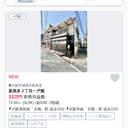
一戸建て
NEW
大阪市城東区新喜多
新喜多２丁目一戸建
11
万円
管理/共益費-
73.55㎡ (3LDK) /築53年 /2階建
大阪環状線「京橋」駅 徒歩10分
京阪本線「京橋」駅 徒歩12分
駐輪場
インターネット対応
閑静な住宅地
バイク置場あり
耐震構造
公共下水