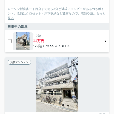
ローソン新喜多一丁目店まで徒歩3分と近場にコンビニがあるのもポイ
ント。収納はクロゼット・床下収納など豊富なので、衣類や履...
もっと
見る
募集中の部屋
1-2階
11万円
1-2階 / 73.55㎡ / 3LDK
賃貸マンション