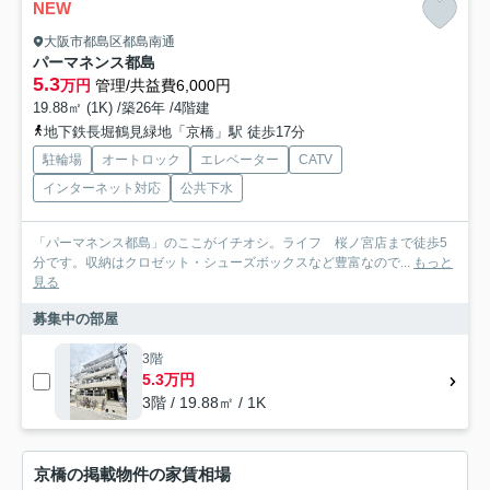
NEW
大阪市都島区都島南通
パーマネンス都島
5.3
万円
管理/共益費6,000円
19.88㎡ (1K) /築26年 /4階建
地下鉄長堀鶴見緑地「京橋」駅 徒歩17分
駐輪場
オートロック
エレベーター
CATV
インターネット対応
公共下水
「パーマネンス都島」のここがイチオシ。ライフ 桜ノ宮店まで徒歩5
分です。収納はクロゼット・シューズボックスなど豊富なので...
もっと
見る
募集中の部屋
3階
5.3万円
3階 / 19.88㎡ / 1K
京橋の掲載物件の家賃相場