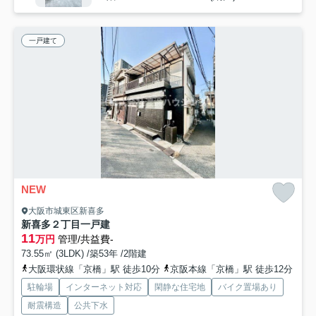
一戸建て
NEW
大阪市城東区新喜多
新喜多２丁目一戸建
11
万円
管理/共益費-
73.55㎡ (3LDK) /築53年 /2階建
大阪環状線「京橋」駅 徒歩10分
京阪本線「京橋」駅 徒歩12分
駐輪場
インターネット対応
閑静な住宅地
バイク置場あり
耐震構造
公共下水