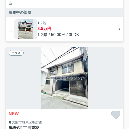
る
募集中の部屋
1-2階
8.5万円
1-2階 / 50.00㎡ / 3LDK
テラス
NEW
大阪市城東区鴫野西
鴫野西1丁目貸家