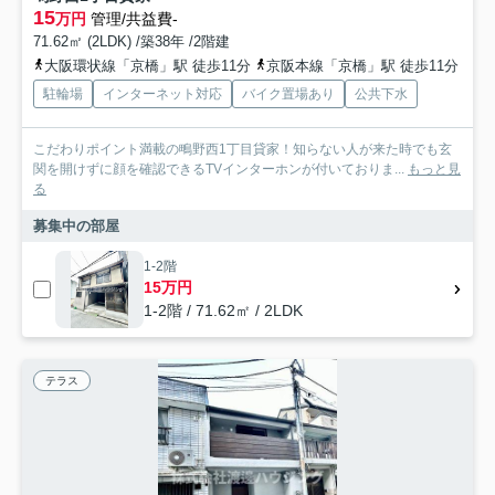
15
万円
管理/共益費-
71.62㎡ (2LDK) /築38年 /2階建
大阪環状線「京橋」駅 徒歩11分
京阪本線「京橋」駅 徒歩11分
駐輪場
インターネット対応
バイク置場あり
公共下水
こだわりポイント満載の鴫野西1丁目貸家！知らない人が来た時でも玄
関を開けずに顔を確認できるTVインターホンが付いておりま...
もっと見
る
募集中の部屋
1-2階
15万円
1-2階 / 71.62㎡ / 2LDK
テラス