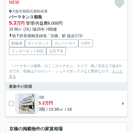
NEW
大阪市都島区都島南通
パーマネンス都島
5.3
万円
管理/共益費6,000円
19.88㎡ (1K) /築26年 /4階建
地下鉄長堀鶴見緑地「京橋」駅 徒歩17分
駐輪場
オートロック
エレベーター
CATV
インターネット対応
公共下水
「パーマネンス都島」のここがイチオシ。ライフ 桜ノ宮店まで徒歩5
分です。収納はクロゼット・シューズボックスなど豊富なので...
もっと
見る
募集中の部屋
3階
5.3万円
3階 / 19.88㎡ / 1K
京橋の掲載物件の家賃相場