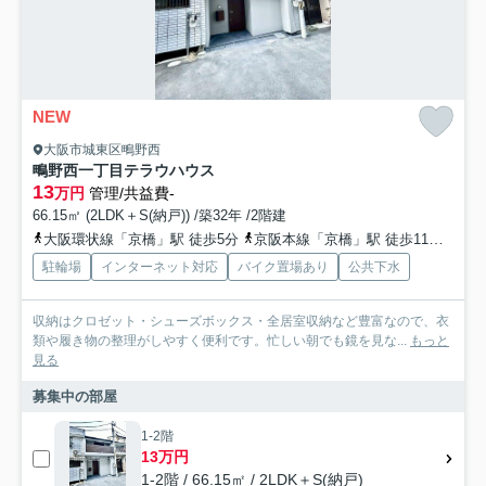
NEW
大阪市城東区鴫野西
鴫野西一丁目テラウハウス
13
万円
管理/共益費-
66.15㎡ (2LDK＋S(納戸)) /築32年 /2階建
大阪環状線「京橋」駅 徒歩5分
京阪本線「京橋」駅 徒歩11分
地下
駐輪場
インターネット対応
バイク置場あり
公共下水
収納はクロゼット・シューズボックス・全居室収納など豊富なので、衣
類や履き物の整理がしやすく便利です。忙しい朝でも鏡を見な...
もっと
見る
募集中の部屋
1-2階
13万円
1-2階 / 66.15㎡ / 2LDK＋S(納戸)