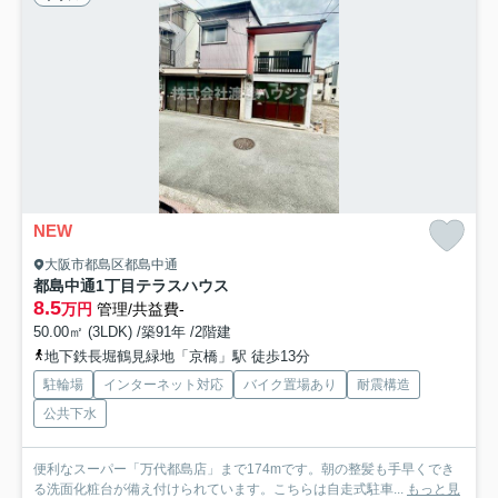
NEW
大阪市都島区都島中通
都島中通1丁目テラスハウス
8.5
万円
管理/共益費-
50.00㎡ (3LDK) /築91年 /2階建
地下鉄長堀鶴見緑地「京橋」駅 徒歩13分
駐輪場
インターネット対応
バイク置場あり
耐震構造
公共下水
便利なスーパー「万代都島店」まで174mです。朝の整髪も手早くでき
る洗面化粧台が備え付けられています。こちらは自走式駐車...
もっと見