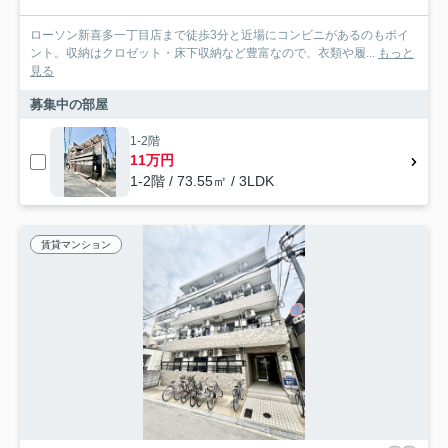
ローソン新喜多一丁目店まで徒歩3分と近場にコンビニがあるのもポイ
ント。収納はクロゼット・床下収納など豊富なので、衣類や履...
もっと
見る
募集中の部屋
1-2階
11万円
1-2階 / 73.55㎡ / 3LDK
賃貸マンション