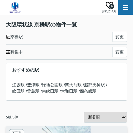
0
お気に入り
大阪環状線 京橋駅の物件一覧
京橋駅
変更
募集中
変更
おすすめの駅
江坂駅
/
豊津駅
/
緑地公園駅
/
関大前駅
/
服部天神駅
/
吹田駅
/
萱島駅
/
南吹田駅
/
大和田駅
/
四条畷駅
5
棟
5
件
テラス